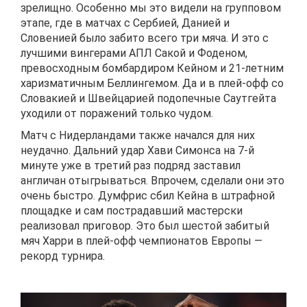
зрелищно. Особенно мы это видели на групповом
этапе, где в матчах с Сербией, Данией и
Словенией было забито всего три мяча. И это с
лучшими вингерами АПЛ Сакой и Фоденом,
превосходным бомбардиром Кейном и 21-летним
харизматичным Беллингемом. Да и в плей-офф со
Словакией и Швейцарией подопечные Саутгейта
уходили от поражений только чудом.
Матч с Нидерландами также начался для них
неудачно. Дальний удар Хави Симонса на 7-й
минуте уже в третий раз подряд заставил
англичан отыгрываться. Впрочем, сделали они это
очень быстро. Думфрис сбил Кейна в штрафной
площадке и сам пострадавший мастерски
реализовал приговор. Это был шестой забитый
мяч Харри в плей-офф чемпионатов Европы —
рекорд турнира.