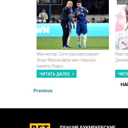
07.08.2026
07.0
Манчестер Сити рассматривает
Реал 
Энцо Фернандеса как главную
Диома
замену Родри
ЧИТАТЬ ДАЛЕЕ
ЧИТ
НА
Previous
ЛУЧШИЕ БУКМЕКЕРСКИЕ