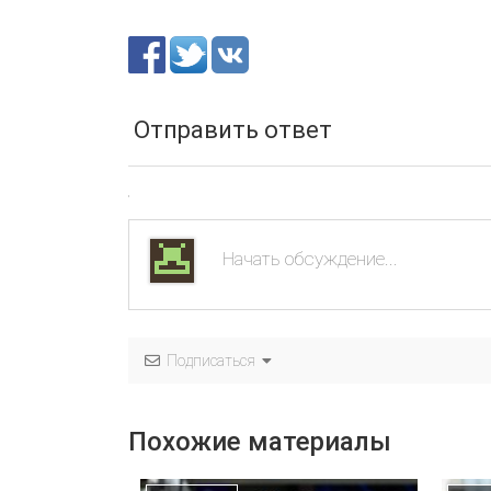
Отправить ответ
Подписаться
Похожие материалы