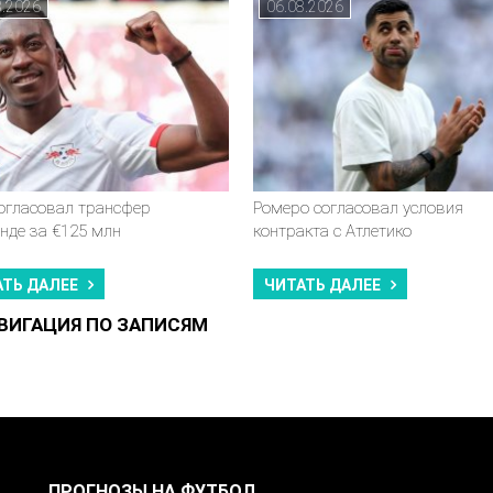
8.2026
06.08.2026
согласовал трансфер
Ромеро согласовал условия
нде за €125 млн
контракта с Атлетико
АТЬ ДАЛЕЕ
ЧИТАТЬ ДАЛЕЕ
ВИГАЦИЯ ПО ЗАПИСЯМ
ПРОГНОЗЫ НА ФУТБОЛ