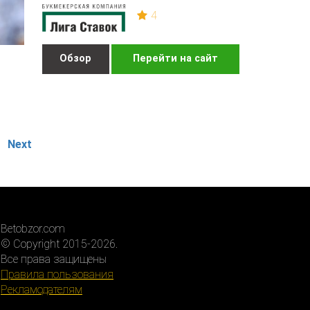
4
Обзор
Перейти на сайт
Next
Betobzor.com
© Copyright 2015-2026.
Все права защищены
Правила пользования
Рекламодателям