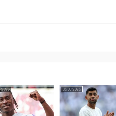
8.2026
06.08.2026