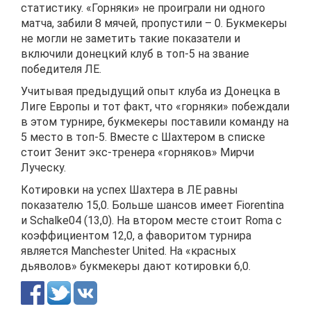
статистику. «Горняки» не проиграли ни одного
матча, забили 8 мячей, пропустили – 0. Букмекеры
не могли не заметить такие показатели и
включили донецкий клуб в топ-5 на звание
победителя ЛЕ.
Учитывая предыдущий опыт клуба из Донецка в
Лиге Европы и тот факт, что «горняки» побеждали
в этом турнире, букмекеры поставили команду на
5 место в топ-5. Вместе с Шахтером в списке
стоит Зенит экс-тренера «горняков» Мирчи
Луческу.
Котировки на успех Шахтера в ЛЕ равны
показателю 15,0. Больше шансов имеет Fiorentina
и Schalke04 (13,0). На втором месте стоит Roma с
коэффициентом 12,0, а фаворитом турнира
является Manchester United. На «красных
дьяволов» букмекеры дают котировки 6,0.