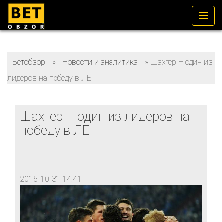
Бетобзор
»
Новости и аналитика
»
Шахтер – один из
лидеров на победу в ЛЕ
Шахтер – один из лидеров на
победу в ЛЕ
2016-10-31 14:41