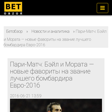
Бетобзор
»
Новости и аналитика
»
Пари-Матч: Бэйл
и Мората — новые фавориты на звание лучшего
бомбардира Евро-2016
Пари-Матч: Бэйл и Мората —
новые фавориты на звание
лучшего бомбардира
Евро-2016
2016-06-21 13:59