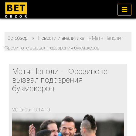
Бетобзор
»
Новости и аналитика
»
Матч Наполи —
Фрозиноне вызвал подозрения букмекеров
Матч Наполи — Фрозиноне
вызвал подозрения
букмекеров
2016-05-19 14:10