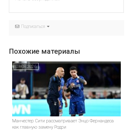
Подписаться
Похожие материалы
07.08.2026
Манчестер Сити рассматривает Энцо Фернандеса
как главную замену Родри