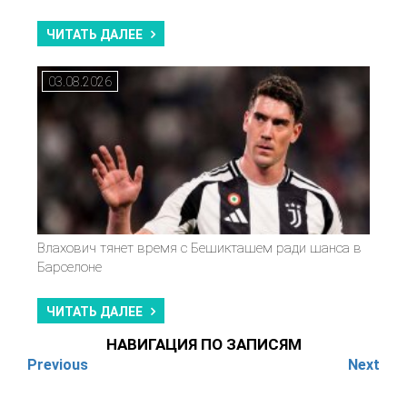
ЧИТАТЬ ДАЛЕЕ
03.08.2026
Влахович тянет время с Бешикташем ради шанса в
Барселоне
ЧИТАТЬ ДАЛЕЕ
НАВИГАЦИЯ ПО ЗАПИСЯМ
Previous
Next