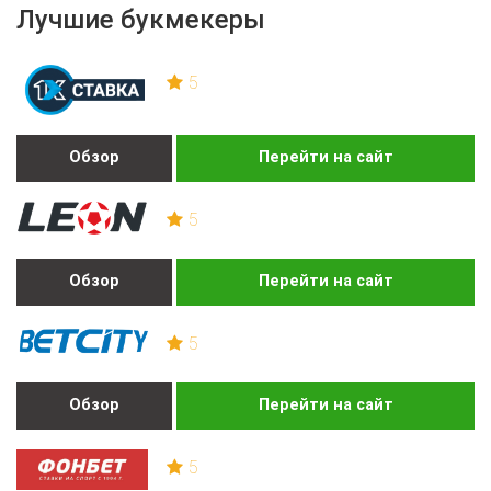
Лучшие букмекеры
5
Обзор
Перейти на сайт
5
Обзор
Перейти на сайт
5
Обзор
Перейти на сайт
5