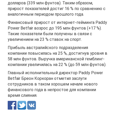
долларов (339 млн фунтов). Таким образом,
прирост показателей достиг 16 % по сравнению с
аналогичным периодом прошлого года.
Финансовый прирост от интернет-гейминга Paddy
Power Betfair возрос до 195 млн фунтов (+17 %).
Такие показатели были получены в связи с
увеличением на 23 % ставок на спорт.
Прибыль австралийского подразделения
компании повысилась на 25 %, достигнув уровня в
58 млн фунтов. Выручка американской гемблинг-
компании увеличилась на 22 % (до 59 млн фунтов).
Главный исполнительный директор Paddy Power
Betfair Бреон Коркоран отметил заслуги
сотрудников в таком хорошем начале нового
финансового года в непростое для компании
время слияния.