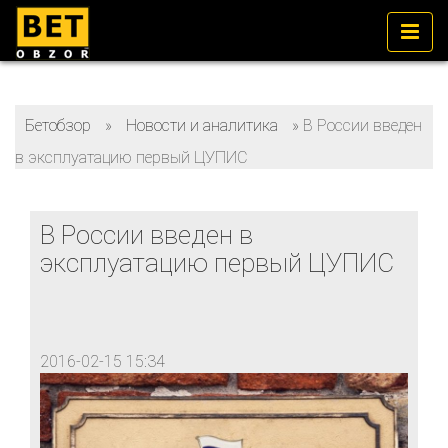
Бетобзор
»
Новости и аналитика
»
В России введен
в эксплуатацию первый ЦУПИС
В России введен в
эксплуатацию первый ЦУПИС
2016-02-15 15:34