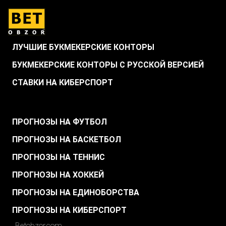
ЛУЧШИЕ БУКМЕКЕРСКИЕ КОНТОРЫ
БУКМЕКЕРСКИЕ КОНТОРЫ С РУССКОЙ ВЕРСИЕЙ
СТАВКИ НА КИБЕРСПОРТ
.
ПРОГНОЗЫ НА ФУТБОЛ
ПРОГНОЗЫ НА БАСКЕТБОЛ
ПРОГНОЗЫ НА ТЕННИС
ПРОГНОЗЫ НА ХОККЕЙ
ПРОГНОЗЫ НА ЕДИНОБОРСТВА
ПРОГНОЗЫ НА КИБЕРСПОРТ
Betobzor.com