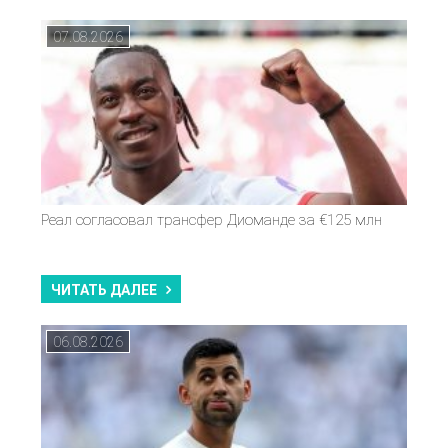
07.08.2026
Реал согласовал трансфер Диоманде за €125 млн
ЧИТАТЬ ДАЛЕЕ
06.08.2026