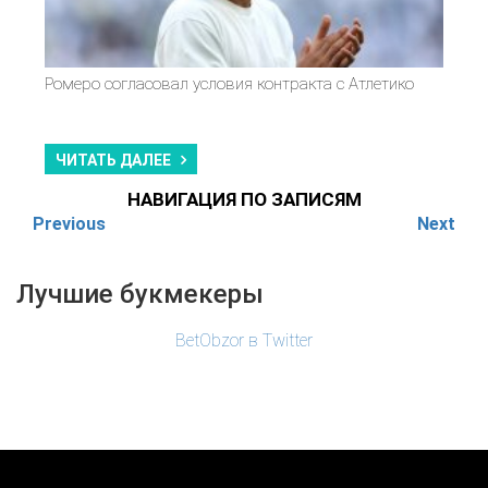
Ромеро согласовал условия контракта с Атлетико
ЧИТАТЬ ДАЛЕЕ
НАВИГАЦИЯ ПО ЗАПИСЯМ
Previous
Next
Лучшие букмекеры
BetObzor в Twitter