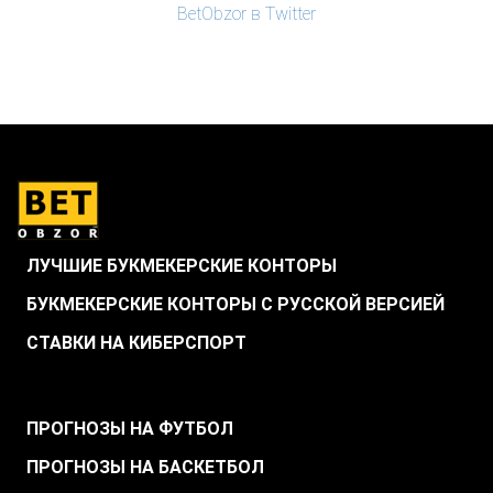
BetObzor в Twitter
ЛУЧШИЕ БУКМЕКЕРСКИЕ КОНТОРЫ
БУКМЕКЕРСКИЕ КОНТОРЫ С РУССКОЙ ВЕРСИЕЙ
СТАВКИ НА КИБЕРСПОРТ
.
ПРОГНОЗЫ НА ФУТБОЛ
ПРОГНОЗЫ НА БАСКЕТБОЛ