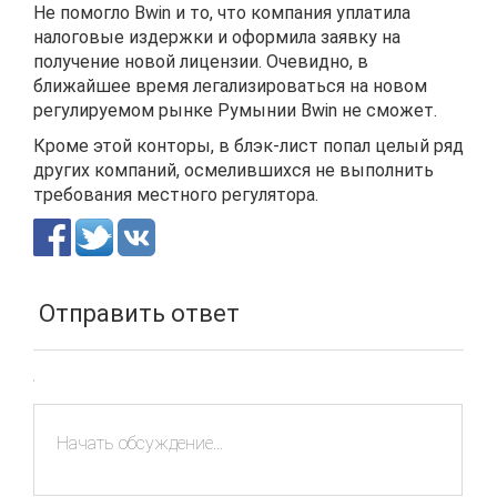
Не помогло Bwin и то, что компания уплатила
налоговые издержки и оформила заявку на
получение новой лицензии. Очевидно, в
ближайшее время легализироваться на новом
регулируемом рынке Румынии Bwin не сможет.
Кроме этой конторы, в блэк-лист попал целый ряд
других компаний, осмелившихся не выполнить
требования местного регулятора.
Отправить ответ