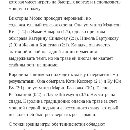
которая умеет играть на быстрых кортах и использовать
мощную подачу.
Виктория Мбоко проводит неровный, но
содержательный отрезок сезона. Она уступила Мэдисон
Киз (1:2) и Эмме Наварро (1:2), однако при этом
обыграла Катерину Синякову (2:1), Николь Бартункову
(2:0) и Жаклин Кристиан (2:1). Канадка отличается
активной игрой на задней линии и умением
выдерживать темп, но на траве ей иногда не хватает
стабильности на приеме.
Каролина Плишкова подходит к матчу с переменными
результатами. Она обыграла Кэти Кесслер (2:1) и Ку Юн
Ву (2:1), но уступила Марии Бассольс (0:2), Елене
Рыбакиной (0:2) и Лауре Зигемунд (0:2). Несмотря на
спады, Каролина традиционно опасна на траве за счет
мощной первой подачи и агрессивного стиля, который
позволяет ей быстро завершать розыгрыши.
С точки зрения игры обе теннисистки обладают