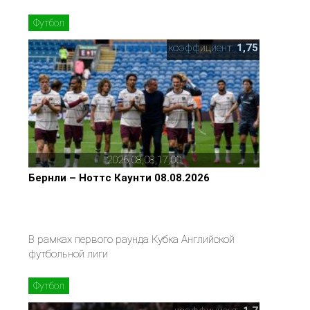
Футбол
коэффициент:
1,75
2026,08,08,17,00
Бернли – Ноттс Каунти 08.08.2026
В рамках первого раунда Кубка Английской
футбольной лиги
Футбол