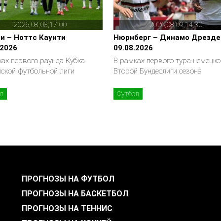
2026,08,08,17,00
2026,08,09,14,30
и – Ноттс Каунти
Нюрнберг – Динамо Дрезде
.2026
09.08.2026
ах первого раунда Кубка
В рамках первого тура немецко
йской футбольной лиги
Второй Бундеслиги сезона
л
Футбол
ПРОГНОЗЫ НА ФУТБОЛ
ПРОГНОЗЫ НА БАСКЕТБОЛ
ПРОГНОЗЫ НА ТЕННИС