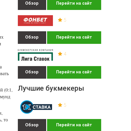
Обзор
Перейти на сайт
5
их
Обзор
Перейти на сайт
и
4
а
Обзор
Перейти на сайт
вать
Лучшие букмекеры
 (0:1,
емунд
5
и,
, то
Обзор
Перейти на сайт