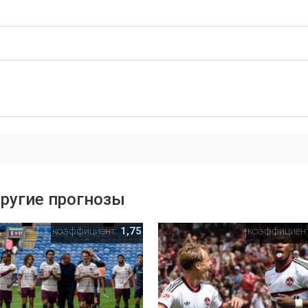
ругие прогнозы
коэффициент:
1,75
коэффициен