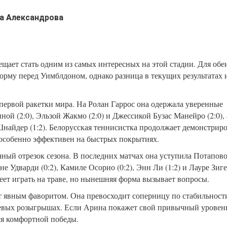
а Александрова
ещает стать одним из самых интересных на этой стадии. Для обе
орму перед Уимблдоном, однако разница в текущих результатах 
.
 первой ракетки мира. На Ролан Гаррос она одержала уверенные
ной (2:0), Эльзой Жакмо (2:0) и Джессикой Бузас Манейро (2:0), 
найдер (1:2). Белорусская теннисистка продолжает демонстриро
особенно эффективен на быстрых покрытиях.
ный отрезок сезона. В последних матчах она уступила Потаповой
е Удварди (0:2), Камиле Осорио (0:2), Энн Ли (1:2) и Лауре Зиг
меет играть на траве, но нынешняя форма вызывает вопросы.
 явным фаворитом. Она превосходит соперницу по стабильност
чевых розыгрышах. Если Арина покажет свой привычный уровень
ся комфортной победы.