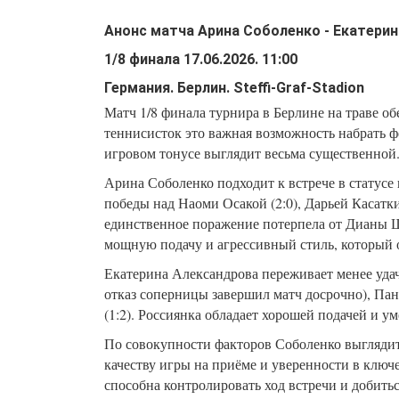
Анонс матча
Арина Соболенко
-
Екатерин
1/8 финала
17.06.2026
.
11:00
Германия
.
Берлин
.
Steffi-Graf-Stadion
Матч 1/8 финала турнира в Берлине на траве об
теннисисток это важная возможность набрать ф
игровом тонусе выглядит весьма существенной
Арина Соболенко подходит к встрече в статусе
победы над Наоми Осакой (2:0), Дарьей Касатки
единственное поражение потерпела от Дианы Ш
мощную подачу и агрессивный стиль, который 
Екатерина Александрова переживает менее удач
отказ соперницы завершил матч досрочно), Панн
(1:2). Россиянка обладает хорошей подачей и у
По совокупности факторов Соболенко выглядит
качеству игры на приёме и уверенности в клю
способна контролировать ход встречи и добить