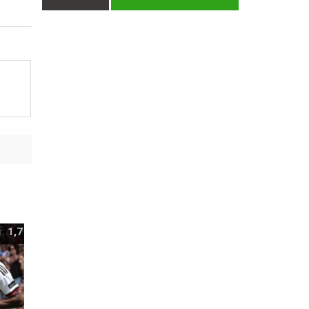
т:
1,7