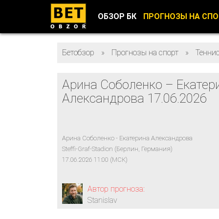
ОБЗОР БК
ПРОГНОЗЫ НА СП
Бетобзор
»
Прогнозы на спорт
»
Тенни
Арина Соболенко – Екатер
Александрова 17.06.2026
Арина Соболенко - Екатерина Александрова
Steffi-Graf-Stadion (Берлин, Германия)
17.06.2026 11:00 (МСК)
Автор прогноза:
Stanislav