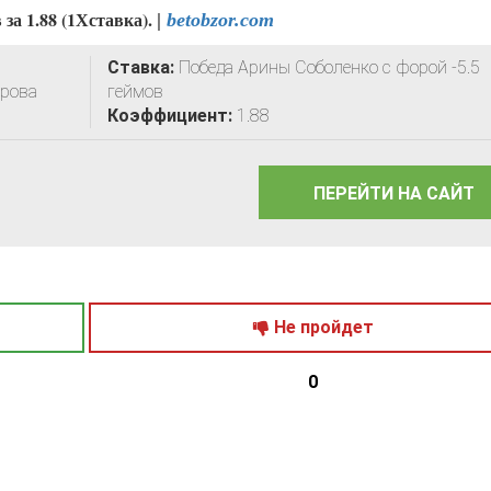
за 1.88 (1Хставка).
|
betobzor.com
Ставка:
Победа Арины Соболенко с форой -5.5
дрова
геймов
Коэффициент:
1.88
ПЕРЕЙТИ НА САЙТ
Не пройдет
0