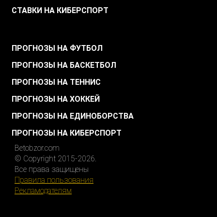
СТАВКИ НА КИБЕРСПОРТ
.
ПРОГНОЗЫ НА ФУТБОЛ
ПРОГНОЗЫ НА БАСКЕТБОЛ
ПРОГНОЗЫ НА ТЕННИС
ПРОГНОЗЫ НА ХОККЕЙ
ПРОГНОЗЫ НА ЕДИНОБОРСТВА
ПРОГНОЗЫ НА КИБЕРСПОРТ
Betobzor.com
© Copyright 2015-2026.
Все права защищены
Правила пользования
Рекламодателям