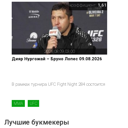
коэффициент:
1,61
2026,08,09,03,00
Дияр Нургожай – Бруно Лопес 09.08.2026
В рамках турнира UFC Fight Night 284 состоится
MMA
UFC
Лучшие букмекеры