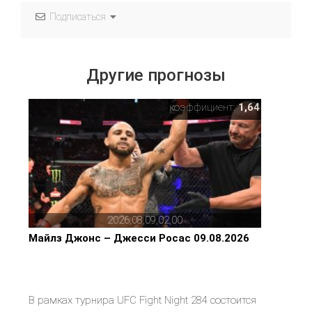
Подписаться
Другие прогнозы
коэффициент:
1,64
2026,08,09,02,00
Майлз Джонс – Джесси Росас 09.08.2026
В рамках турнира UFC Fight Night 284 состоится