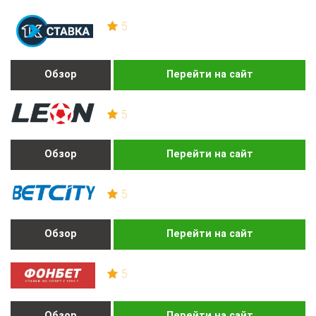
5
Обзор
Перейти на сайт
5
Обзор
Перейти на сайт
5
Обзор
Перейти на сайт
5
Обзор
Перейти на сайт