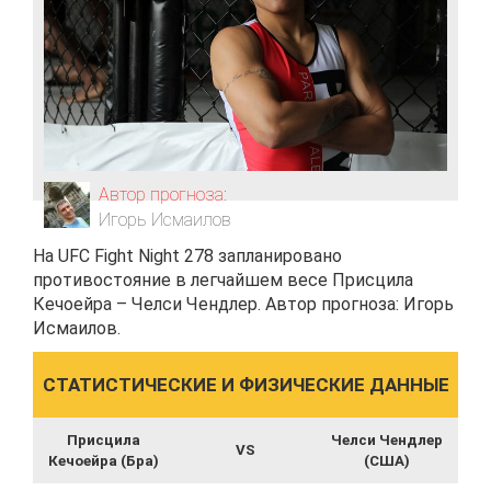
Автор прогноза:
Игорь Исмаилов
На UFC Fight Night 278 запланировано
противостояние в легчайшем весе Присцила
Кечоейра – Челси Чендлер. Автор прогноза: Игорь
Исмаилов.
СТАТИСТИЧЕСКИЕ И ФИЗИЧЕСКИЕ ДАННЫЕ
Присцила
Челси Чендлер
VS
Кечоейра (Бра)
(США)