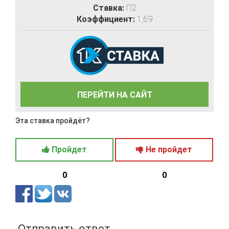
Ставка:
П2
Коэффициент:
1,69
ПЕРЕЙТИ НА САЙТ
Эта ставка пройдёт?
Пройдет
Не пройдет
0
0
Отправить ответ