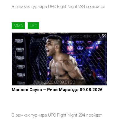
В рамках турнира UFC Fight Night 284 состоится
MMA
UFC
коэффициент:
1,59
2026,08,09,01,30
Маноел Соуза – Ричи Миранда 09.08.2026
В рамках турнира UFC Fight Night 284 пройдет