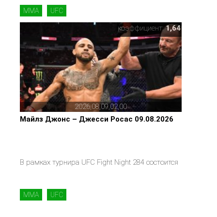
MMA
UFC
коэффициент:
1,64
2026,08,09,02,00
Майлз Джонс – Джесси Росас 09.08.2026
В рамках турнира UFC Fight Night 284 состоится
MMA
UFC