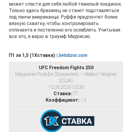
может спасти для себя любой тяжелый поединок.
Только здесь бразилец не станет подставляться
под панчи американца. Руффи предпочтет более
вязкую схватку, чтобы контролировать
оппонента и постепенно его ослаблять. Учитывая
все это, я верю в триумф Маурисио.
П1
за
1
,
5
(1Хставка) |
betobzor.com
UFC Freedom Fights 250
Маурисио Руффи (Бразилия) — Майкл Чендлер
(США)
15.06.2026 03:30
Ставка:
П1
Коэффициент:
1,5