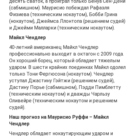
десять сваток, а проиграл только Бенуа Сен-Дени
(сабмишном). Маурисио побеждал Рафаэля
Физиева (техническим нокаутом), Бобби Грина
(нокаутом), Джеймса Ллонтопа (решением судей)
и Джейми Малларки (техническим нокаутом).
Майкл Чендлер
40-летний американец Майкл Чендлер
профессионально выходит в октагон с 2009 года.
Он хороший борец, который обладает тяжелым
ударом. В шести крайних поединках Майкл одолел
только Тони Фергюсона (нокаутом). Чендлер
уступал Джастину Гэйтжи (решением судей),
Дастину Порье (сабмишном), Пэдди Пимблетту
(техническим нокаутом) и дважды Чарльзу
Оливейре (техническим нокаутом и решением
судей).
Наш прогноз на Маурисио Руффи – Майкл
Чендлер
Чендлер обладает нокаутирующим ударом и