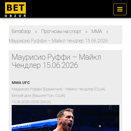
Бетобзор
»
Прогнозы на спорт
»
ММА
»
Маурисио Руффи – Майкл Чендлер 15.06.2026
Маурисио Руффи – Майкл
Чендлер 15.06.2026
MMA UFC
Маурисио Руффи (Бразилия) - Майкл Чендлер (США)
Белый дом (Вашингтон, США)
15.06.2026 03:30 (МСК)