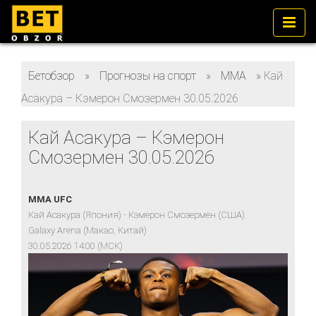
Бетобзор
»
Прогнозы на спорт
»
ММА
»
Кай
Асакура – Кэмерон Смозермен 30.05.2026
Кай Асакура – Кэмерон
Смозермен 30.05.2026
MMA UFC
Кай Асакура (Япония) - Кэмерон Смозермен (США)
Galaxy Arena (Макао, Китай)
30.05.2026 14:00 (МСК)