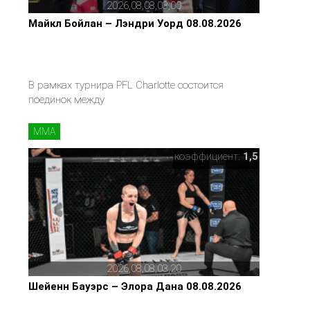
2026,08,08,03,00
Майкл Бойлан – Лэндри Уорд 08.08.2026
В рамках турнира PFL Charlotte состоится
поединок между
MMA
коэффициент:
1,5
2026,08,08,03,20
Шейенн Бауэрс – Элора Дана 08.08.2026