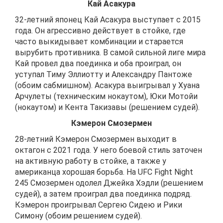
Кай Асакура
32-летний японец Кай Асакура выступает с 2015
года. Он агрессивно действует в стойке, где
часто выкидывает комбинации и старается
вырубить противника. В самой сильной лиге мира
Кай провел два поединка и оба проиграл, он
уступал Тиму Эллиотту и Александру Пантоже
(обоим сабмишном). Асакура выигрывал у Хуана
Арчулеты (техническим нокаутом), Юки Мотойи
(нокаутом) и Кента Такизавы (решением судей).
Кэмерон Смозермен
28-летний Кэмерон Смозермен выходит в
октагон с 2021 года. У него боевой стиль заточен
на активную работу в стойке, а также у
американца хорошая борьба. На UFC Fight Night
245 Смозермен одолел Джейка Хэдли (решением
судей), а затем проиграл два поединка подряд.
Кэмерон проигрывал Сергею Сидею и Рики
Симону (обоим решением судей).