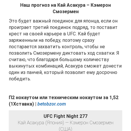
Наш прогноз на Кай Асакура – Кэмерон
Смозермен
Это будет важный поединок для японца, если он
проиграет третий поединок подряд, то поставит
крест на своей карьере в UFC. Кай будет
заряженным на победу, поэтому сразу
постарается захватить контроль, чтобы не
позволить Смозермену диктовать ход схватки. Я
считаю, что благодаря большому количеству
выкинутых комбинаций, Асакура сможет донести
один из панчей, который позволит ему досрочно
победить.
П2 нокаутом или техническим нокаутом
за
1
,
52
(1Хставка) |
betobzor.com
UFC Fight Night 277
Кай Асакура (Япония) — Кэмерон Смозермен
(США)