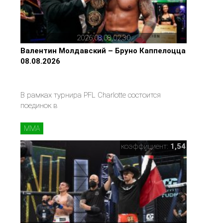
2026,08,08,02,30
Валентин Молдавский – Бруно Каппелоцца
08.08.2026
В рамках турнира PFL Charlotte состоится
поединок в
MMA
коэффициент:
1,54