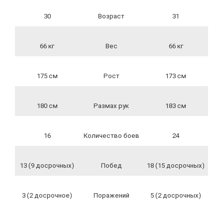
30
Возраст
31
66 кг
Вес
66 кг
175 см
Рост
173 см
180 см
Размах рук
183 см
16
Количество боев
24
13 (9 досрочных)
Побед
18 (15 досрочных)
3 (2 досрочное)
Поражений
5 (2 досрочных)