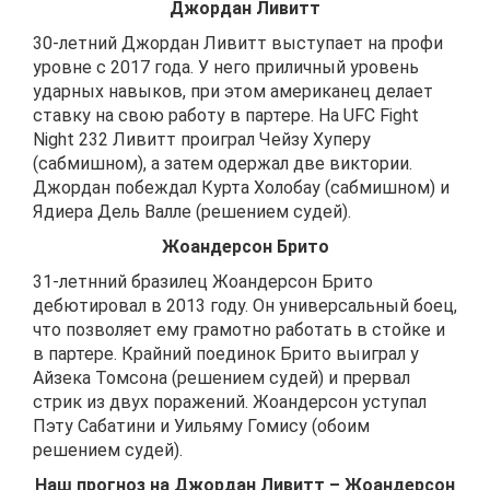
Джордан Ливитт
30-летний Джордан Ливитт выступает на профи
уровне с 2017 года. У него приличный уровень
ударных навыков, при этом американец делает
ставку на свою работу в партере. На UFC Fight
Night 232 Ливитт проиграл Чейзу Хуперу
(сабмишном), а затем одержал две виктории.
Джордан побеждал Курта Холобау (сабмишном) и
Ядиера Дель Валле (решением судей).
Жоандерсон Брито
31-летнний бразилец Жоандерсон Брито
дебютировал в 2013 году. Он универсальный боец,
что позволяет ему грамотно работать в стойке и
в партере. Крайний поединок Брито выиграл у
Айзека Томсона (решением судей) и прервал
стрик из двух поражений. Жоандерсон уступал
Пэту Сабатини и Уильяму Гомису (обоим
решением судей).
Наш прогноз на Джордан Ливитт – Жоандерсон