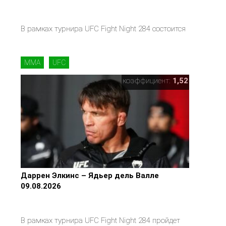
В рамках турнира UFC Fight Night 284 состоится
MMA
UFC
коэффициент:
1,52
Даррен Элкинс – Ядьер дель Валле
09.08.2026
В рамках турнира UFC Fight Night 284 пройдет