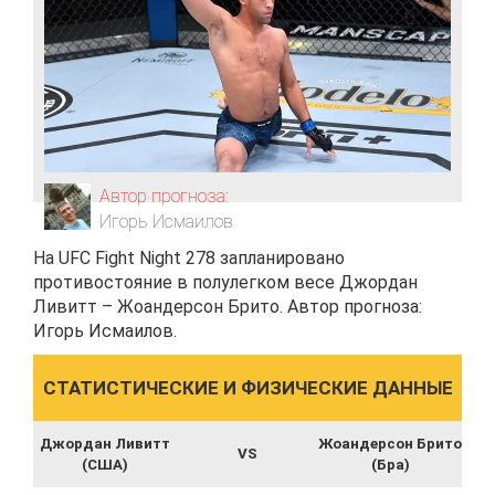
Автор прогноза:
Игорь Исмаилов
На UFC Fight Night 278 запланировано
противостояние в полулегком весе Джордан
Ливитт – Жоандерсон Брито. Автор прогноза:
Игорь Исмаилов.
СТАТИСТИЧЕСКИЕ И ФИЗИЧЕСКИЕ ДАННЫЕ
Джордан Ливитт
Жоандерсон Брито
VS
(США)
(Бра)