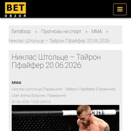
Бетобзор
»
Прогнозы на спорт
»
ММА
»
Никлас Штольце – Тайрон Пфайфер 20.06.2026
Никлас Штольце – Тайрон
Пфайфер 20.06.2026
MMA
Никлас Штольце (Германия) - Тайрон Пфайфер (Германия)
Uber Arena (Берлин, Германия)
20.06.2026 19:20 (МСК)