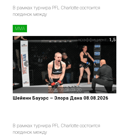
В рамках турнира PFL Charlotte состоится
поединок между
MMA
коэффициент:
1,5
2026,08,08,03,20
Шейенн Бауэрс – Элора Дана 08.08.2026
В рамках турнира PFL Charlotte состоится
поединок между