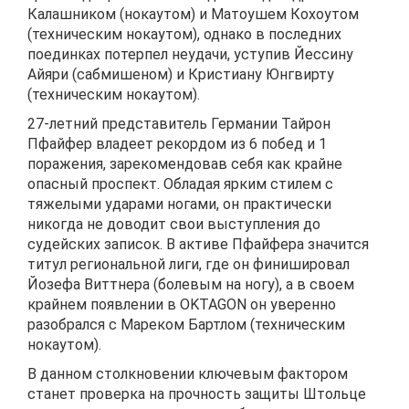
Калашником (нокаутом) и Матоушем Кохоутом
(техническим нокаутом), однако в последних
поединках потерпел неудачи, уступив Йессину
Айяри (сабмишеном) и Кристиану Юнгвирту
(техническим нокаутом).
27-летний представитель Германии Тайрон
Пфайфер владеет рекордом из 6 побед и 1
поражения, зарекомендовав себя как крайне
опасный проспект. Обладая ярким стилем с
тяжелыми ударами ногами, он практически
никогда не доводит свои выступления до
судейских записок. В активе Пфайфера значится
титул региональной лиги, где он финишировал
Йозефа Виттнера (болевым на ногу), а в своем
крайнем появлении в OKTAGON он уверенно
разобрался с Мареком Бартлом (техническим
нокаутом).
В данном столкновении ключевым фактором
станет проверка на прочность защиты Штольце