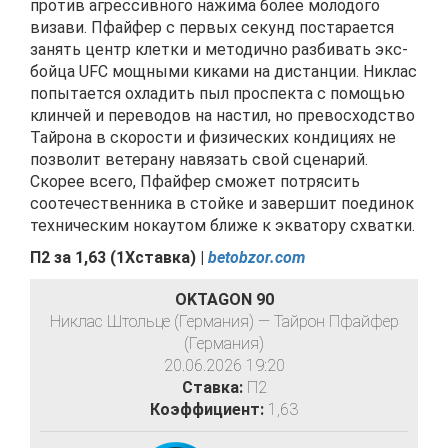
против агрессивного нажима более молодого
визави. Пфайфер с первых секунд постарается
занять центр клетки и методично разбивать экс-
бойца UFC мощными киками на дистанции. Никлас
попытается охладить пыл проспекта с помощью
клинчей и переводов на настил, но превосходство
Тайрона в скорости и физических кондициях не
позволит ветерану навязать свой сценарий.
Скорее всего, Пфайфер сможет потрясить
соотечественника в стойке и завершит поединок
техническим нокаутом ближе к экватору схватки.
П2 за
1,63
(
1Хставка) |
betobzor.com
OKTAGON 90
Никлас Штольце (Германия) — Тайрон Пфайфер
(Германия)
20.06.2026 19:20
Ставка:
П2
Коэффициент:
1,63