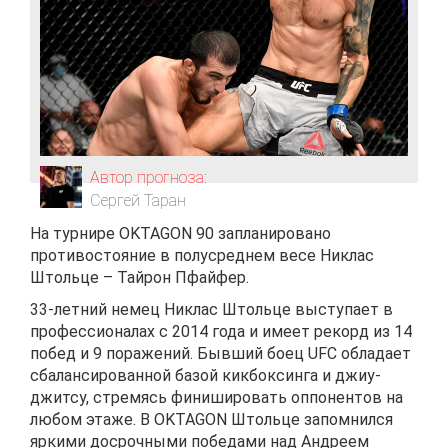
Автор прогноза:
Сергей Таран
На турнире OKTAGON 90 запланировано
противостояние в полусреднем весе Никлас
Штольце – Тайрон Пфайфер.
33-летний немец Никлас Штольце выступает в
профессионалах с 2014 года и имеет рекорд из 14
побед и 9 поражений. Бывший боец UFC обладает
сбалансированной базой кикбоксинга и джиу-
джитсу, стремясь финишировать оппонентов на
любом этаже. В OKTAGON Штольце запомнился
яркими досрочными победами над Андреем