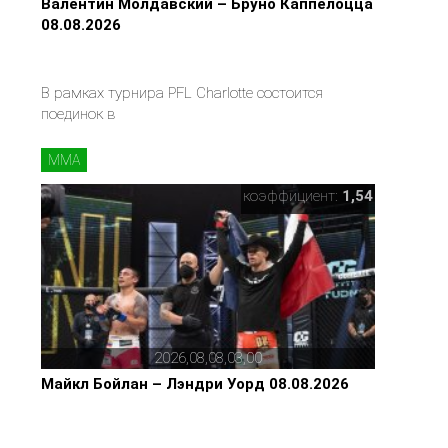
Валентин Молдавский – Бруно Каппелоцца
08.08.2026
В рамках турнира PFL Charlotte состоится
поединок в
MMA
коэффициент:
1,54
2026,08,08,03,00
Майкл Бойлан – Лэндри Уорд 08.08.2026