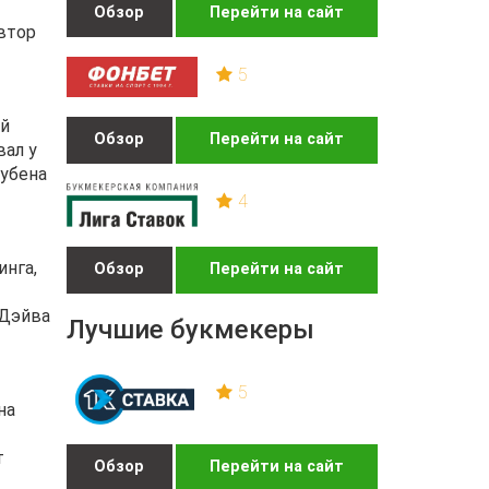
Обзор
Перейти на сайт
втор
5
ый
Обзор
Перейти на сайт
вал у
Рубена
4
инга,
Обзор
Перейти на сайт
 Дэйва
Лучшие букмекеры
5
на
т
Обзор
Перейти на сайт