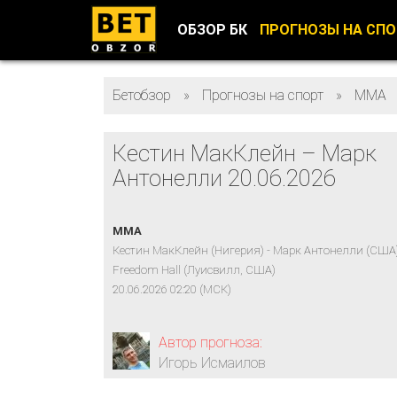
ОБЗОР БК
ПРОГНОЗЫ НА СП
Бетобзор
»
Прогнозы на спорт
»
ММА
Кестин МакКлейн – Марк
Антонелли 20.06.2026
MMA
Кестин МакКлейн (Нигерия) - Марк Антонелли (США
Freedom Hall (Луисвилл, США)
20.06.2026 02:20 (МСК)
Автор прогноза:
Игорь Исмаилов