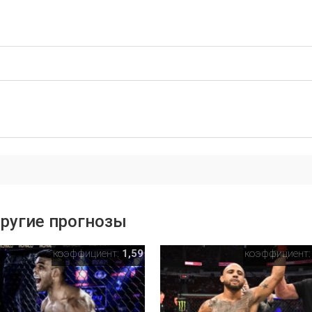
ругие прогнозы
коэффициент:
1,59
коэффициент