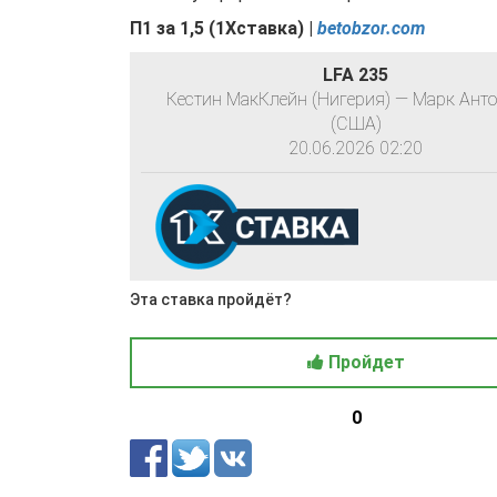
П1
за
1
,
5
(1Хставка) |
betobzor.com
LFA 235
Кестин МакКлейн (Нигерия) — Марк Ант
(США)
20.06.2026 02:20
Эта ставка пройдёт?
Пройдет
0