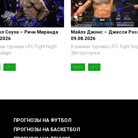
2026,08,09,01,30
2026,08,09,02,00
л Соуза – Ричи Миранда
Майлз Джонс – Джесси Рос
.2026
09.08.2026
ах турнира UFC Fight Night
В рамках турнира UFC Fight Nig
ройдет
284 состоится
UFC
MMA
UFC
ПРОГНОЗЫ НА ФУТБОЛ
ПРОГНОЗЫ НА БАСКЕТБОЛ