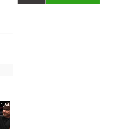
:
1,64