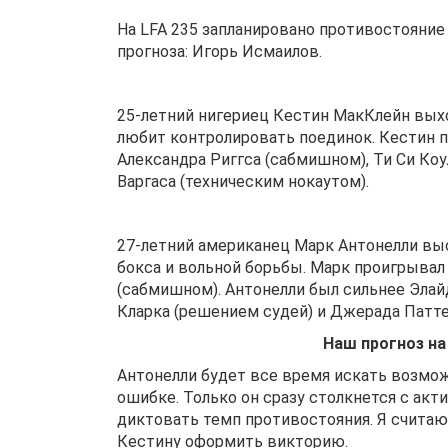
На LFA 235 запланировано противостояние
прогноза: Игорь Исмаилов.
25-летний нигериец Кестин МакКлейн выхо
любит контролировать поединок. Кестин п
Александра Риггса (сабмишном), Ти Си Коу
Варгаса (техническим нокаутом).
27-летний американец Марк Антонелли выст
бокса и вольной борьбы. Марк проигрывал
(сабмишном). Антонелли был сильнее Элай
Кларка (решением судей) и Джерада Патт
Наш прогноз на
Антонелли будет все время искать возмож
ошибке. Только он сразу столкнется с ак
диктовать темп противостояния. Я считаю,
Кестину оформить викторию.