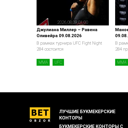
2026,08,09,01,00
Джулиана Миллер – Равена
Маное
Оливейра 09.08.2026
09.08
В рамках турнира UFC Fight Night
В рамк
284 состоится
284 п
MMA
UFC
MMA
ЛУЧШИЕ БУКМЕКЕРСКИЕ
КОНТОРЫ
БУКМЕКЕРСКИЕ КОНТОРЫ С