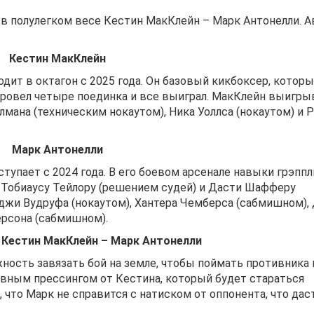
 в полулегком весе Кестин МакКлейн – Марк Антонелли. А
Кестин МакКлейн
дит в октагон с 2025 года. Он базовый кикбоксер, котор
ровел четыре поединка и все выиграл. МакКлейн выигры
лмана (техническим нокаутом), Ника Уоллса (нокаутом) и 
Марк Антонелли
упает с 2024 года. В его боевом арсенале навыки грэппл
 Тобиаусу Тейлору (решением судей) и Дасти Шафферу
джи Вудруфа (нокаутом), Хантера Чемберса (сабмишном),
ерсона (сабмишном).
 Кестин МакКлейн – Марк Антонелли
ность завязать бой на земле, чтобы поймать противника 
тивным прессингом от Кестина, который будет стараться
 что Марк не справится с натиском от оппонента, что дас