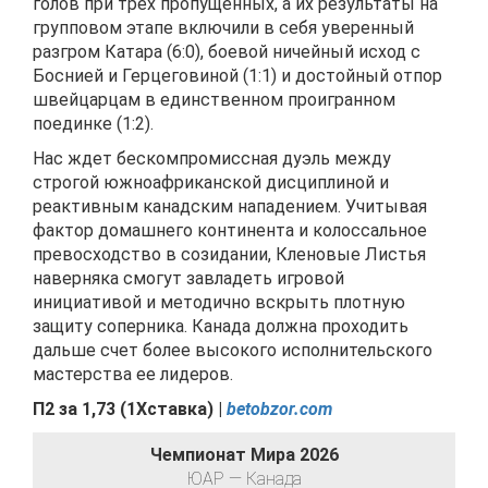
голов при трех пропущенных, а их результаты на
групповом этапе включили в себя уверенный
разгром Катара (6:0), боевой ничейный исход с
Боснией и Герцеговиной (1:1) и достойный отпор
швейцарцам в единственном проигранном
поединке (1:2).
Нас ждет бескомпромиссная дуэль между
строгой южноафриканской дисциплиной и
реактивным канадским нападением. Учитывая
фактор домашнего континента и колоссальное
превосходство в созидании, Кленовые Листья
наверняка смогут завладеть игровой
инициативой и методично вскрыть плотную
защиту соперника. Канада должна проходить
дальше счет более высокого исполнительского
мастерства ее лидеров.
П2 за
1,73
(
1Хставка) |
betobzor.com
Чемпионат Мира 2026
ЮАР — Канада