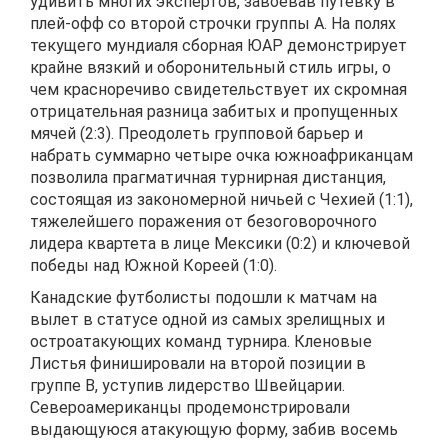
удивить многих экспертов, завоевав путевку в
плей-офф со второй строчки группы A. На полях
текущего мундиаля сборная ЮАР демонстрирует
крайне вязкий и оборонительный стиль игры, о
чем красноречиво свидетельствует их скромная
отрицательная разница забитых и пропущенных
мячей (2:3). Преодолеть групповой барьер и
набрать суммарно четыре очка южноафриканцам
позволила прагматичная турнирная дистанция,
состоящая из закономерной ничьей с Чехией (1:1),
тяжелейшего поражения от безоговорочного
лидера квартета в лице Мексики (0:2) и ключевой
победы над Южной Кореей (1:0).
Канадские футболисты подошли к матчам на
вылет в статусе одной из самых зрелищных и
остроатакующих команд турнира. Кленовые
Листья финишировали на второй позиции в
группе B, уступив лидерство Швейцарии.
Североамериканцы продемонстрировали
выдающуюся атакующую форму, забив восемь