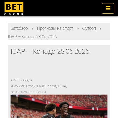
Бетобзор
»
Прогнозы на спорт
»
Футбол
»
ЮАР – Канада 28.06.2026
ЮАР – Канада 28.06.2026
ЮАР - Канада
«Соу-Фай Стэдиум» (Инглвуд, США)
28.06.2026 22:00 (МСК)