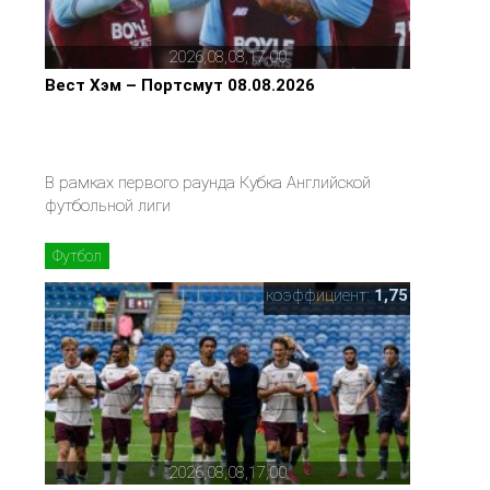
2026,08,08,17,00
Вест Хэм – Портсмут 08.08.2026
В рамках первого раунда Кубка Английской
футбольной лиги
Футбол
коэффициент:
1,75
2026,08,08,17,00