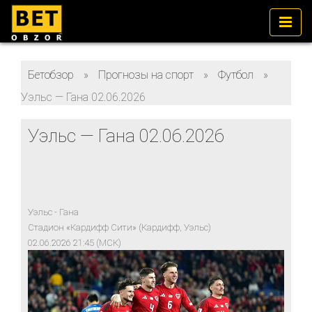
Бетобзор
»
Прогнозы на спорт
»
Футбол
»
Уэльс — Гана 02.06.2026
Уэльс — Гана 02.06.2026
Уэльс - Гана
Стадион «Кардифф Сити» (Кардифф, Уэльс)
02.06.2026 21:45 (МСК)