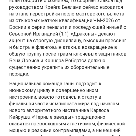
Если говорить о хозяевах, то сборная Уэльса под
руководством Крейга Беллами сейчас находится
на этапе перестройки после мартовского вылета
из стыковых матчей квалификации ЧМ-2026 от
Боснии в серии пенальти и последующей ничьей с
Северной Ирландией (1:1). «Драконы» делают
акцент на строгую дисциплину, высокий прессинг
и быстрые фланговые атаки, а возвращение в
общую группу после травм ключевых защитников
Бена Дэвиса и Коннора Робертса должно
существенно укрепить их оборонительные
порядки.
Национальная команда Ганы подходит к
июньскому циклу в совершенно ином
настроении, вовсю готовясь к старту в
финальной части чемпионата мира под началом
нового авторитетного наставника Карлоса
Кейруша. «Черные звезды» традиционно
славятся превосходным атлетизмом, физической
мощью и резкими контрвыпадами, а нынешний