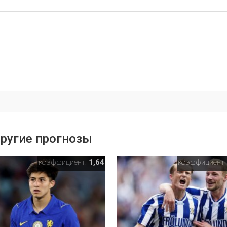
ругие прогнозы
коэффициент:
1,64
коэффициент