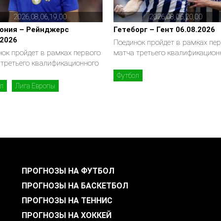
2026,08,06,19,00
2026,08,06,20,00
ония – Рейнджерс
Гетеборг – Гент 06.08.2026
.2026
Поединок пройдет в рамках пе
нок пройдет в рамках первого
матча третьего квалификацион
 третьего квалификационного
Футбол
л
Лига Европы
ПРОГНОЗЫ НА ФУТБОЛ
ПРОГНОЗЫ НА БАСКЕТБОЛ
ПРОГНОЗЫ НА ТЕННИС
ПРОГНОЗЫ НА ХОККЕЙ