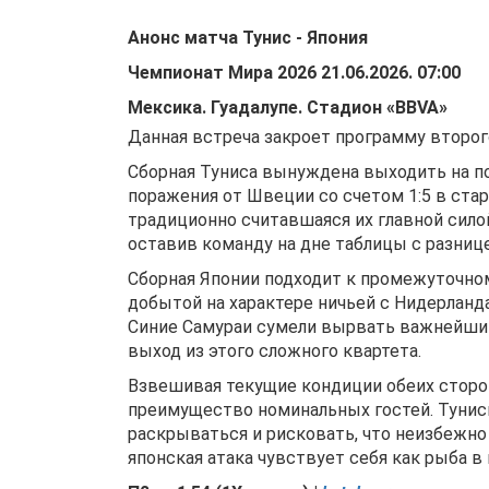
Анонс матча
Тунис
-
Япония
Чемпионат Мира 2026
21.06.2026
.
07:00
Мексика
.
Гуадалупе
.
Стадион «BBVA»
Данная встреча закроет программу второго
Сборная Туниса вынуждена выходить на п
поражения от Швеции со счетом 1:5 в ста
традиционно считавшаяся их главной сило
оставив команду на дне таблицы с разнице
Сборная Японии подходит к промежуточном
добытой на характере ничьей с Нидерланд
Синие Самураи сумели вырвать важнейший 
выход из этого сложного квартета.
Взвешивая текущие кондиции обеих сторон
преимущество номинальных гостей. Тунисц
раскрываться и рисковать, что неизбежно
японская атака чувствует себя как рыба в 