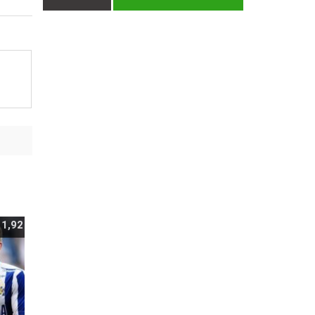
:
1,92