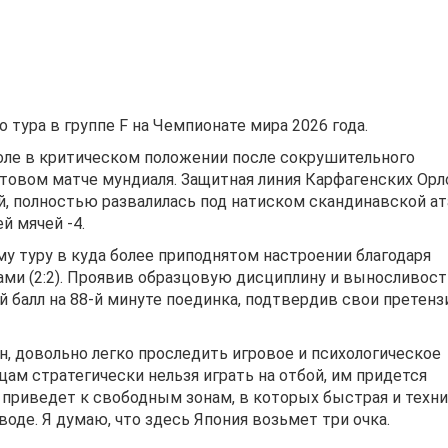
 тура в группе F на Чемпионате мира 2026 года.
оле в критическом положении после сокрушительного
ртовом матче мундиаля. Защитная линия Карфагенских Орл
й, полностью развалилась под натиском скандинавской ат
й мячей -4.
у туру в куда более приподнятом настроении благодаря
ами (2:2). Проявив образцовую дисциплину и выносливост
балл на 88-й минуте поединка, подтвердив свои претенз
, довольно легко проследить игровое и психологическое
ам стратегически нельзя играть на отбой, им придется
 приведет к свободным зонам, в которых быстрая и техни
воде. Я думаю, что здесь Япония возьмет три очка.