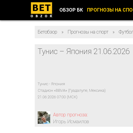
ОБЗОР БК
ПРОГНОЗЫ НА СП
Бетобзор
»
Прогнозы на спорт
»
Футбо
Тунис – Япония 21.06.2026
Тунис - Япония
Стадион «BBVA» (Гуадалупе, Мексика)
21.06.2026 07:00 (МСК)
Автор прогноза:
Игорь Исмаилов