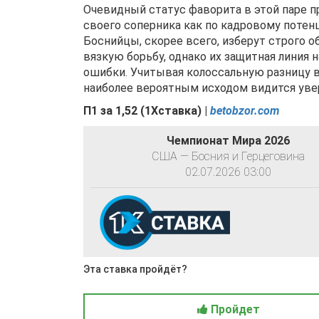
Очевидный статус фаворита в этой паре 
своего соперника как по кадровому потен
Боснийцы, скорее всего, изберут строго 
вязкую борьбу, однако их защитная линия 
ошибки. Учитывая колоссальную разницу 
наиболее вероятным исходом видится уве
П1 за
1,52
(
1Хставка) |
betobzor.com
Чемпионат Мира 2026
США — Босния и Герцеговина
02.07.2026 03:00
Эта ставка пройдёт?
Пройдет