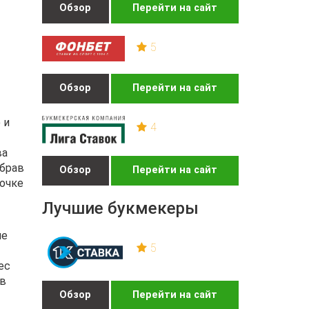
Обзор
Перейти на сайт
5
Обзор
Перейти на сайт
 и
4
ва
абрав
Обзор
Перейти на сайт
очке
Лучшие букмекеры
че
5
ес
 в
Обзор
Перейти на сайт