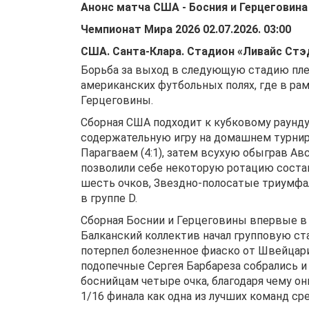
Анонс матча
США
-
Босния и Герцеговина
Чемпионат Мира 2026
02.07.2026
.
03:00
США
.
Санта-Клара
.
Стадион «Ливайс Стэ
Борьба за выход в следующую стадию пле
американских футбольных полях, где в ра
Герцеговины.
Сборная США подходит к кубковому раунду
содержательную игру на домашнем турнир
Парагваем (4:1), затем всухую обыграв Ав
позволили себе некоторую ротацию состав
шесть очков, Звездно-полосатые триумфа
в группе D.
Сборная Боснии и Герцеговины впервые в 
Балканский коллектив начал групповую ста
потерпел болезненное фиаско от Швейцар
подопечные Сергея Барбареза собрались и 
боснийцам четыре очка, благодаря чему он
1/16 финала как одна из лучших команд ср