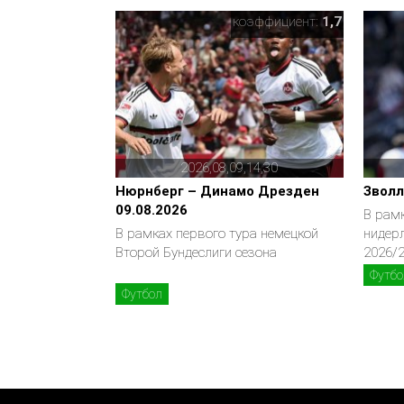
коэффициент:
1,7
2026,08,09,14,30
Нюрнберг – Динамо Дрезден
Зволл
09.08.2026
В рамк
В рамках первого тура немецкой
нидер
Второй Бундеслиги сезона
2026/
Футбо
Футбол