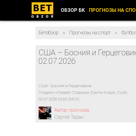
ОБЗОР БК
ПРОГНОЗЫ НА СП
Бетобзор
»
Прогнозы на спорт
»
Футбо
США – Босния и Герцегови
02.07.2026
США - Босния и Герцеговина
Стадион «Ливайс Стэдиум» (Санта-Клара, США)
02.07.2026 03:00 (МСК)
Автор прогноза:
Сергей Таран