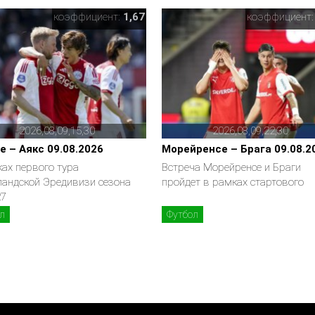
коэффициент:
1,67
коэффициент
2026,08,09,15,30
2026,08,09,22,30
е – Аякс 09.08.2026
Морейренсе – Брага 09.08.2
ах первого тура
Встреча Морейренсе и Браги
ландской Эредивизи сезона
пройдет в рамках стартового
27
л
Футбол