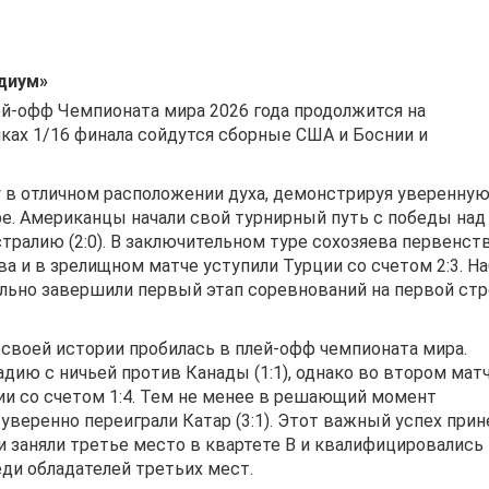
диум»
й-офф Чемпионата мира 2026 года продолжится на
мках 1/16 финала сойдутся сборные США и Боснии и
 в отличном расположении духа, демонстрируя уверенную
е. Американцы начали свой турнирный путь с победы над
стралию (2:0). В заключительном туре сохозяева первенст
а и в зрелищном матче уступили Турции со счетом 2:3. Н
льно завершили первый этап соревнований на первой стр
своей истории пробилась в плей-офф чемпионата мира.
дию с ничьей против Канады (1:1), однако во втором мат
ии со счетом 1:4. Тем не менее в решающий момент
уверенно переиграли Катар (3:1). Этот важный успех прин
и заняли третье место в квартете B и квалифицировались
еди обладателей третьих мест.