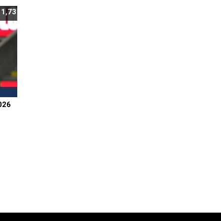
:
1,73
026