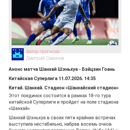
Автор прогноза:
Дмитрий Савинов
Анонс матча
Шанхай Шэньхуа
-
Бэйцзин Гоань
Китайская Суперлига
11.07.2026
.
14:35
Китай
.
Шанхай
.
Стадион «Шанхайский стадион»
Этот поединок состоится в рамках 18-го тура
китайской Суперлиги и пройдет на поле стадиона
«Шанхай».
Шанхай Шэньхуа в своих пяти крайних встречах
выступила нестабильно, набрав восемь очков.