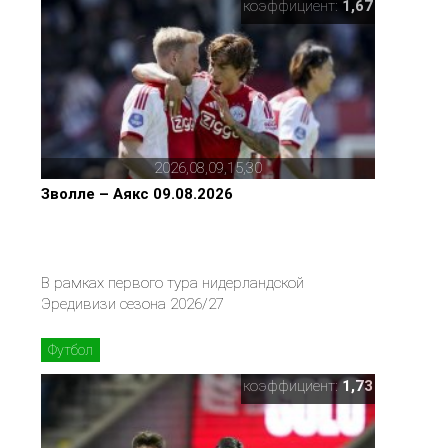
коэффициент:
1,67
2026,08,09,15,30
Зволле – Аякс 09.08.2026
В рамках первого тура нидерландской
Эредивизи сезона 2026/27
Футбол
коэффициент:
1,73