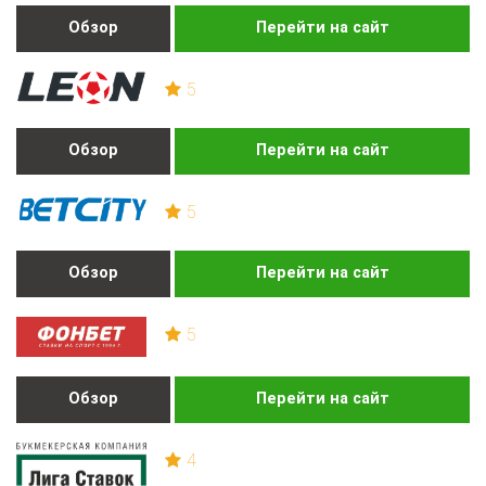
Обзор
Перейти на сайт
5
Обзор
Перейти на сайт
5
Обзор
Перейти на сайт
5
Обзор
Перейти на сайт
4