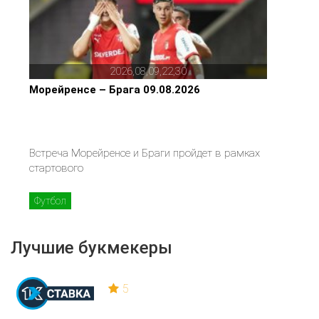
2026,08,09,22,30
Морейренсе – Брага 09.08.2026
Встреча Морейренсе и Браги пройдет в рамках
стартового
Футбол
Лучшие букмекеры
5