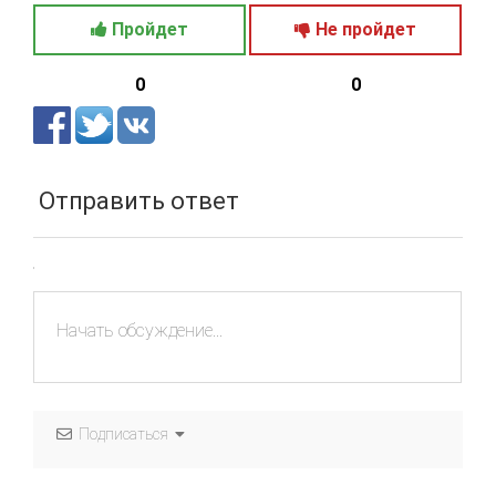
Пройдет
Не пройдет
0
0
Отправить ответ
Подписаться