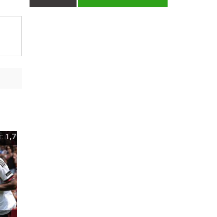
т:
1,7