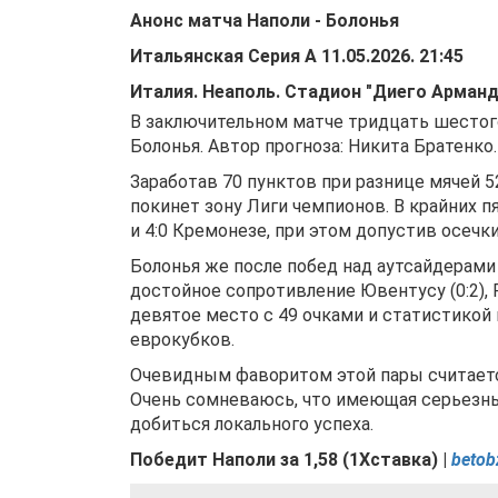
Анонс матча
Наполи
-
Болонья
Итальянская Серия А
11.05.2026
.
21:45
Италия
.
Неаполь
.
Стадион "Диего Арман
В заключительном матче тридцать шестог
Болонья. Автор прогноза: Никита Братенко.
Заработав 70 пунктов при разнице мячей 5
покинет зону Лиги чемпионов. В крайних п
и 4:0 Кремонезе, при этом допустив осечки с
Болонья же после побед над аутсайдерами К
достойное сопротивление Ювентусу (0:2), Ро
девятое место с 49 очками и статистикой м
еврокубков.
Очевидным фаворитом этой пары считается
Очень сомневаюсь, что имеющая серьезны
добиться локального успеха.
Победит Наполи за 1,58 (1Хставка) |
betob