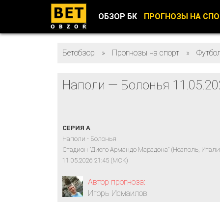
ОБЗОР БК
ПРОГНОЗЫ НА СП
Бетобзор
»
Прогнозы на спорт
»
Футбо
Наполи — Болонья 11.05.20
СЕРИЯ А
Наполи - Болонья
Стадион "Диего Армандо Марадона" (Неаполь, Итали
11.05.2026 21:45 (МСК)
Автор прогноза:
Игорь Исмаилов