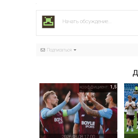
Подписаться
Д
коэффициент:
1,5
2026,08,08,17,00