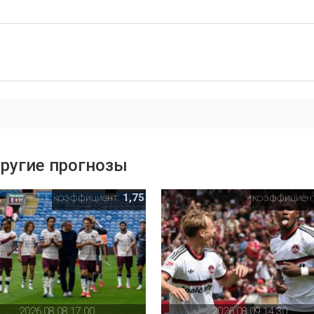
ругие прогнозы
коэффициент:
1,75
коэффициен
2026,08,08,17,00
2026,08,09,14,30