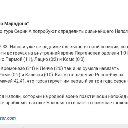
до Марадона"
о тура Серии А попробуют определить сильнейшего Напол
2:33, Наполи уже не поднимется выше второй позиции, но 
яти встречах на внутренней арене Партенопеи одолели 1:0
 Пармой (1:1), Лацио (0:2) и Комо (0:0).
ремонезе (2:1) и Лечче (2:0) так и не сумела навязать
ме (0:2) и Кальяри (0:0). Как итог, падение Россо-блу на
ячей 42:41, что гарантирует им первый за три года сезон 
 Наполи, который на родной арене практически непобед
е проблемы в атаке Болонья хоть как-то помешает южа
zor.com