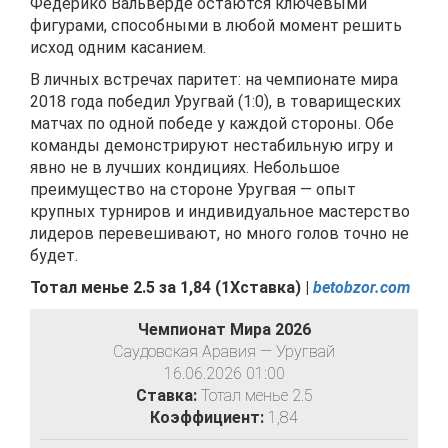
Федерико Вальверде остаются ключевыми
фигурами, способными в любой момент решить
исход одним касанием.
В личных встречах паритет: на чемпионате мира
2018 года победил Уругвай (1:0), в товарищеских
матчах по одной победе у каждой стороны. Обе
команды демонстрируют нестабильную игру и
явно не в лучших кондициях. Небольшое
преимущество на стороне Уругвая — опыт
крупных турниров и индивидуальное мастерство
лидеров перевешивают, но много голов точно не
будет.
Тотал менье 2.5 за
1,84
(
1Хставка) |
betobzor.com
Чемпионат Мира 2026
Саудовская Аравия — Уругвай
16.06.2026 01:00
Ставка:
Тотал менье 2.5
Коэффициент:
1,84