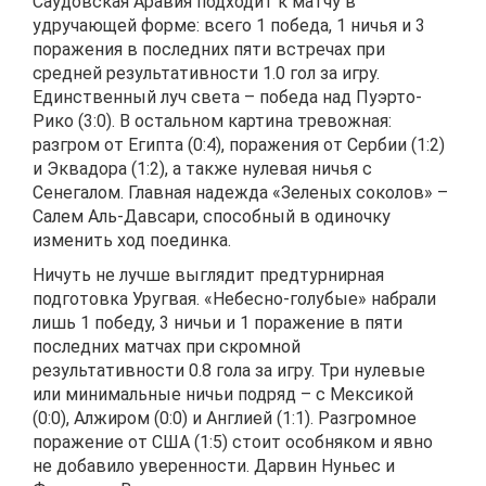
Саудовская Аравия подходит к матчу в
удручающей форме: всего 1 победа, 1 ничья и 3
поражения в последних пяти встречах при
средней результативности 1.0 гол за игру.
Единственный луч света
–
победа над Пуэрто-
Рико (3:0). В остальном картина тревожная:
разгром от Египта (0:4), поражения от Сербии (1:2)
и Эквадора (1:2), а также нулевая ничья с
Сенегалом. Главная надежда «Зеленых соколов»
–
Салем Аль-Давсари, способный в одиночку
изменить ход поединка.
Ничуть не лучше выглядит предтурнирная
подготовка Уругвая. «Небесно-голубые» набрали
лишь 1 победу, 3 ничьи и 1 поражение в пяти
последних матчах при скромной
результативности 0.8 гола за игру. Три нулевые
или минимальные ничьи подряд
–
с Мексикой
(0:0), Алжиром (0:0) и Англией (1:1). Разгромное
поражение от США (1:5) стоит особняком и явно
не добавило уверенности. Дарвин Нуньес и