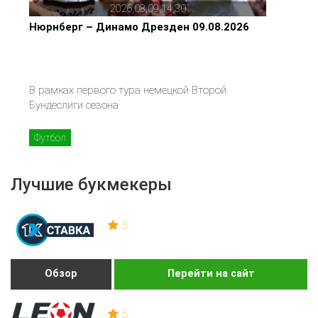
2026,08,09,14,30
Нюрнберг – Динамо Дрезден 09.08.2026
В рамках первого тура немецкой Второй
Бундеслиги сезона
Футбол
Лучшие букмекеры
5
Обзор
Перейти на сайт
5