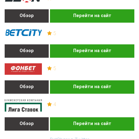
Обзор
Перейти на сайт
5
Обзор
Перейти на сайт
5
Обзор
Перейти на сайт
4
Обзор
Перейти на сайт