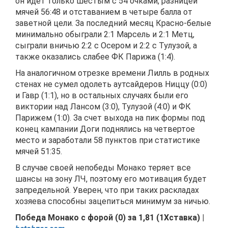
он идет только шестым с 54 очками, разницей
мячей 56:48 и отставанием в четыре балла от
заветной цели. За последний месяц Красно-белые
минимально обыграли 2:1 Марсель и 2:1 Метц,
сыграли вничью 2:2 с Осером и 2:2 с Тулузой, а
также оказались слабее ФК Парижа (1:4).
На аналогичном отрезке времени Лилль в родных
стенах не сумел одолеть аутсайдеров Ниццу (0:0)
и Гавр (1:1), но в остальных случаях были его
виктории над Лансом (3:0), Тулузой (4:0) и ФК
Парижем (1:0). За счет выхода на пик формы под
конец кампании Доги поднялись на четвертое
место и заработали 58 пунктов при статистике
мячей 51:35.
В случае своей непобеды Монако теряет все
шансы на зону ЛЧ, поэтому его мотивация будет
запредельной. Уверен, что при таких раскладах
хозяева способны зацепиться минимум за ничью.
Победа Монако с форой (0) за 1,81 (1Хставка) |