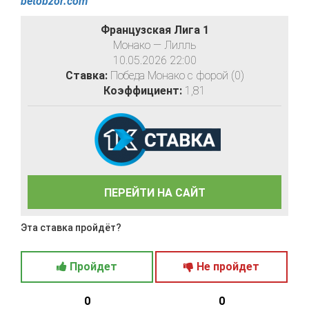
betobzor.com
Французская Лига 1
Монако — Лилль
10.05.2026 22:00
Ставка:
Победа Монако с форой (0)
Коэффициент:
1,81
ПЕРЕЙТИ НА САЙТ
Эта ставка пройдёт?
Пройдет
Не пройдет
0
0