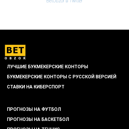
BetObzor в Twitter
ЛУЧШИЕ БУКМЕКЕРСКИЕ КОНТОРЫ
БУКМЕКЕРСКИЕ КОНТОРЫ С РУССКОЙ ВЕРСИЕЙ
СТАВКИ НА КИБЕРСПОРТ
.
ПРОГНОЗЫ НА ФУТБОЛ
ПРОГНОЗЫ НА БАСКЕТБОЛ