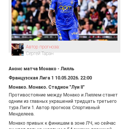
Автор прогноза:
Сергей Таран
Анонс матча
Монако
-
Лилль
Французская Лига 1
10.05.2026
.
22:00
Монако
.
Монако
.
Стадион "Луи II"
Противостояние между Монако и Лиллем станет
одним из главных украшений тридцать третьего
тура Лиги 1. Автор прогноза: Спортивный
Менделеев.
Монако привык к финишам в зоне ЛЧ, но сейчас