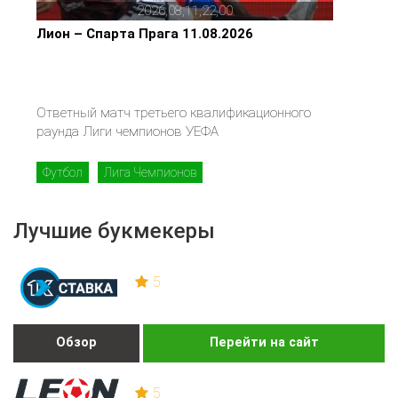
2026,08,11,22,00
Лион – Спарта Прага 11.08.2026
Ответный матч третьего квалификационного
раунда Лиги чемпионов УЕФА
Футбол
Лига Чемпионов
Лучшие букмекеры
5
Обзор
Перейти на сайт
5