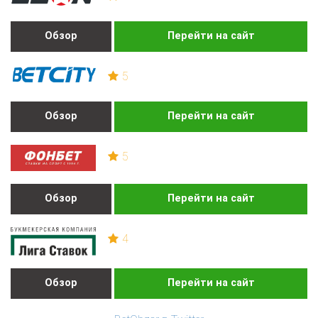
Обзор
Перейти на сайт
5
Обзор
Перейти на сайт
5
Обзор
Перейти на сайт
4
Обзор
Перейти на сайт