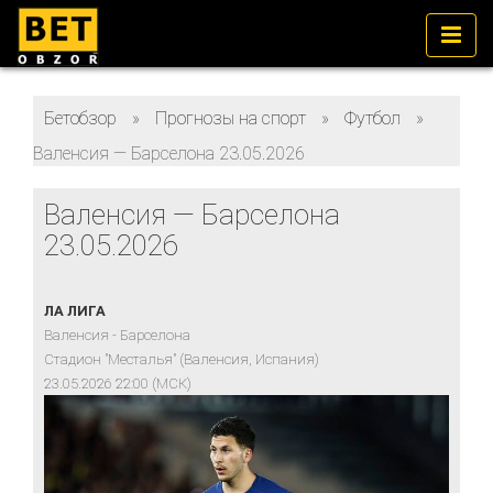
Бетобзор
»
Прогнозы на спорт
»
Футбол
»
Валенсия — Барселона 23.05.2026
Валенсия — Барселона
23.05.2026
ЛА ЛИГА
Валенсия - Барселона
Стадион "Месталья" (Валенсия, Испания)
23.05.2026 22:00 (МСК)