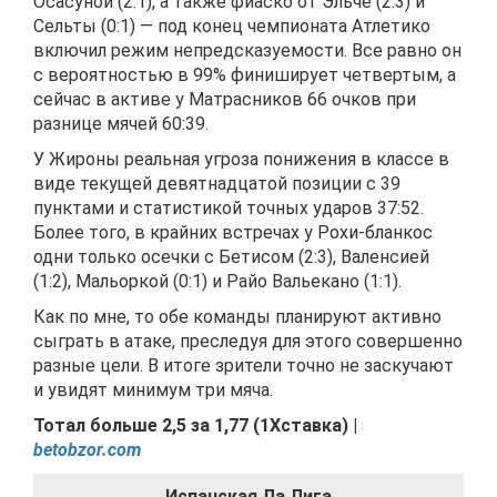
Осасуной (2:1), а также фиаско от Эльче (2:3) и
Сельты (0:1) — под конец чемпионата Атлетико
включил режим непредсказуемости. Все равно он
с вероятностью в 99% финиширует четвертым, а
сейчас в активе у Матрасников 66 очков при
разнице мячей 60:39.
У Жироны реальная угроза понижения в классе в
виде текущей девятнадцатой позиции с 39
пунктами и статистикой точных ударов 37:52.
Более того, в крайних встречах у Рохи-бланкос
одни только осечки с Бетисом (2:3), Валенсией
(1:2), Мальоркой (0:1) и Райо Вальекано (1:1).
Как по мне, то обе команды планируют активно
сыграть в атаке, преследуя для этого совершенно
разные цели. В итоге зрители точно не заскучают
и увидят минимум три мяча.
Тотал больше 2,5 за 1,77 (1Хставка) |
betobzor.com
Испанская Ла Лига