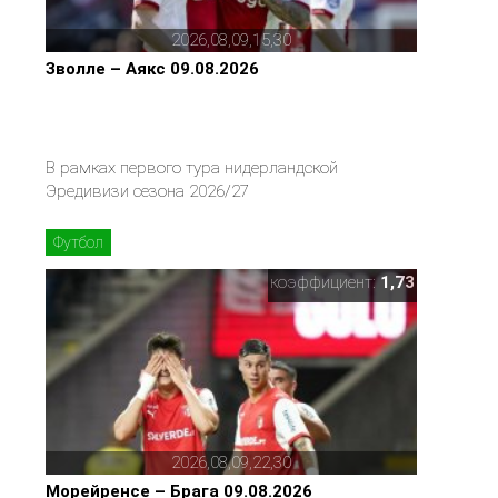
2026,08,09,15,30
Зволле – Аякс 09.08.2026
В рамках первого тура нидерландской
Эредивизи сезона 2026/27
Футбол
коэффициент:
1,73
2026,08,09,22,30
Морейренсе – Брага 09.08.2026