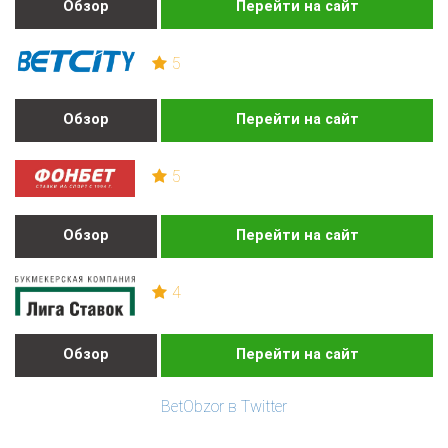
Обзор
Перейти на сайт
5
Обзор
Перейти на сайт
5
Обзор
Перейти на сайт
4
Обзор
Перейти на сайт
BetObzor в Twitter