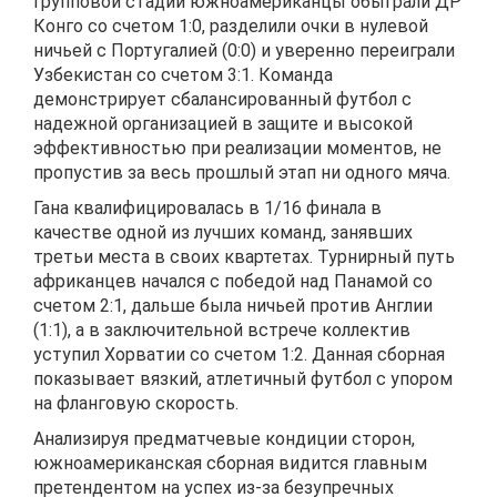
групповой стадии южноамериканцы обыграли ДР
Конго со счетом 1:0, разделили очки в нулевой
ничьей с Португалией (0:0) и уверенно переиграли
Узбекистан со счетом 3:1. Команда
демонстрирует сбалансированный футбол с
надежной организацией в защите и высокой
эффективностью при реализации моментов, не
пропустив за весь прошлый этап ни одного мяча.
Гана квалифицировалась в 1/16 финала в
качестве одной из лучших команд, занявших
третьи места в своих квартетах. Турнирный путь
африканцев начался с победой над Панамой со
счетом 2:1, дальше была ничьей против Англии
(1:1), а в заключительной встрече коллектив
уступил Хорватии со счетом 1:2. Данная сборная
показывает вязкий, атлетичный футбол с упором
на фланговую скорость.
Анализируя предматчевые кондиции сторон,
южноамериканская сборная видится главным
претендентом на успех из-за безупречных