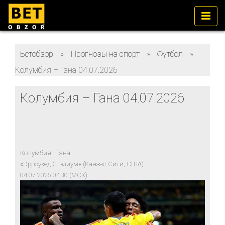
Бетобзор
»
Прогнозы на спорт
»
Футбол
»
Колумбия – Гана 04.07.2026
Колумбия – Гана 04.07.2026
Колумбия - Гана
«Эрроухед Стэдиум» (Канзас-Сити, США)
04.07.2026 04:30 (МСК)