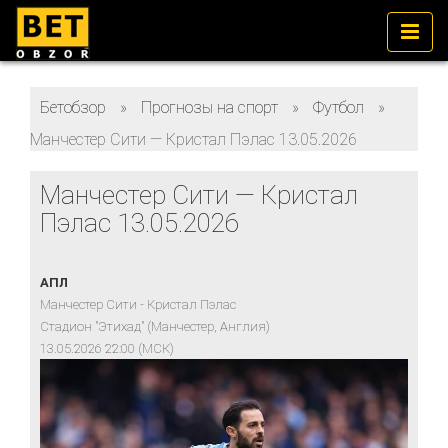
Бетобзор
»
Прогнозы на спорт
»
Футбол
»
Манчестер Сити — Кристал Пэлас 13.05.2026
Манчестер Сити — Кристал
Пэлас 13.05.2026
АПЛ
Манчестер Сити - Кристал Пэлас
Стадион "Этихад" (Манчестер, Англия)
13.05.2026 22:00 (МСК)