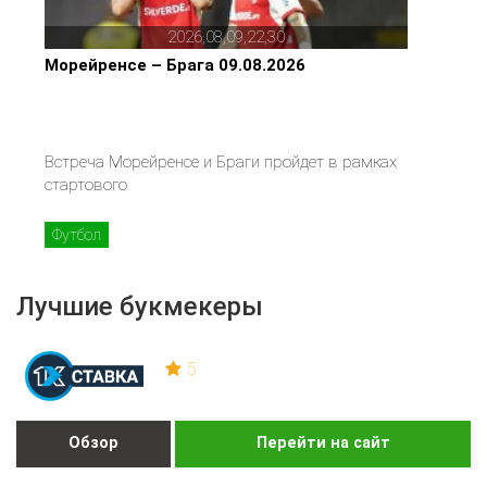
2026,08,09,22,30
Морейренсе – Брага 09.08.2026
Встреча Морейренсе и Браги пройдет в рамках
стартового
Футбол
Лучшие букмекеры
5
Обзор
Перейти на сайт