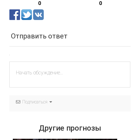
0
0
Отправить ответ
Подписаться
Другие прогнозы