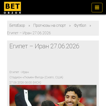
Бетобзор
»
Прогнозы на спорт
»
Футбол
»
Египет – Иран 27.06.2026
Египет – Иран 27.06.2026
Египет - Иран
Стадион «Люмен Филд» (Сиэтл, США)
27.06.2026 06:00 (МСК)