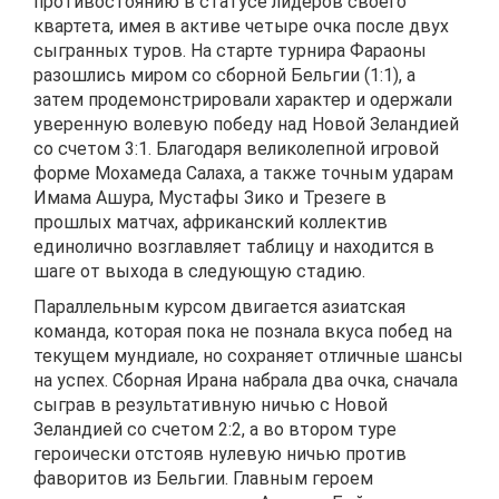
противостоянию в статусе лидеров своего
квартета, имея в активе четыре очка после двух
сыгранных туров. На старте турнира Фараоны
разошлись миром со сборной Бельгии (1:1), а
затем продемонстрировали характер и одержали
уверенную волевую победу над Новой Зеландией
со счетом 3:1. Благодаря великолепной игровой
форме Мохамеда Салаха, а также точным ударам
Имама Ашура, Мустафы Зико и Трезеге в
прошлых матчах, африканский коллектив
единолично возглавляет таблицу и находится в
шаге от выхода в следующую стадию.
Параллельным курсом двигается азиатская
команда, которая пока не познала вкуса побед на
текущем мундиале, но сохраняет отличные шансы
на успех. Сборная Ирана набрала два очка, сначала
сыграв в результативную ничью с Новой
Зеландией со счетом 2:2, а во втором туре
героически отстояв нулевую ничью против
фаворитов из Бельгии. Главным героем