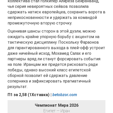
коллектива стал голкипер Алиреза Бейранванд,
чья серия невероятных сейвов позволила
сдержать натиск европейцев, сохранить ворота в
неприкосновенности и удержать за командой
промежуточную вторую строчку.
Оценивая шансы сторон в этой дуэли, можно
ожидать крайне упорную борьбу с акцентом на
тактическую дисциплину. Поскольку Фараонов
для гарантированного выхода в плей-офф устроит
даже ничейный исход, Мохамед Салах и его
партнеры вряд ли станут форсировать события
на поле. Иранцам же придется рисковать ради
победы, однако высокий класс египетской
сборной позволит ей сдержать давление
соперника и зафиксировать прагматичный
результат.
П1 за
2,58
(
1Хставка) |
betobzor.com
Чемпионат Мира 2026
Египет — Иран