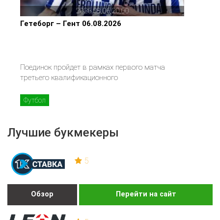
2026,08,06,20,00
Гетеборг – Гент 06.08.2026
Поединок пройдет в рамках первого матча
третьего квалификационного
Футбол
Лучшие букмекеры
5
Обзор
Перейти на сайт