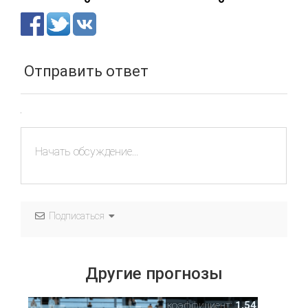
Отправить ответ
Подписаться
Другие прогнозы
коэффициент:
1,54