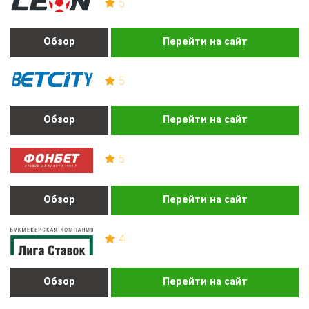
5
Обзор
Перейти на сайт
5
Обзор
Перейти на сайт
5
Обзор
Перейти на сайт
4
Обзор
Перейти на сайт