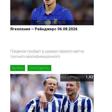
2026,08,06,19,00
Ягеллония – Рейнджерс 06.08.2026
Поединок пройдет в рамках первого матча
третьего квалификационного
Футбол
Лига Европы
коэффициент:
1,92