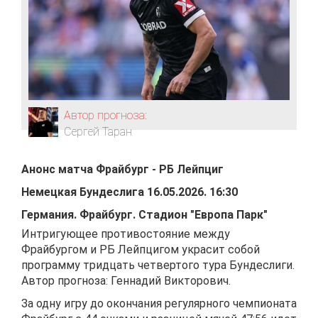
Автор прогноза:
Сергей Таран
Анонс матча
Фрайбург
-
РБ Лейпциг
Немецкая Бундеслига
16.05.2026
.
16:30
Германия
.
Фрайбург
.
Стадион "Европа Парк"
Интригующее противостояние между
Фрайбургом и РБ Лейпцигом украсит собой
программу тридцать четвертого тура Бундеслиги.
Автор прогноза: Геннадий Викторович.
За одну игру до окончания регулярного чемпионата