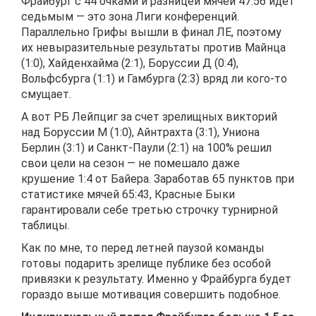
Фрайбург с 44 очками и разницей мячей 47:56 идет
седьмым — это зона Лиги конференций.
Параллельно Грифы вышли в финал ЛЕ, поэтому
их невыразительные результаты против Майнца
(1:0), Хайденхайма (2:1), Боруссии Д (0:4),
Вольфсбурга (1:1) и Гамбурга (2:3) вряд ли кого-то
смущает.
А вот РБ Лейпциг за счет зрелищных викторий
над Боруссии М (1:0), Айнтрахта (3:1), Униона
Берлин (3:1) и Санкт-Паули (2:1) на 100% решил
свои цели на сезон — не помешало даже
крушение 1:4 от Байера. Заработав 65 пунктов при
статистике мячей 65:43, Красные Быки
гарантировали себе третью строчку турнирной
таблицы.
Как по мне, то перед летней паузой команды
готовы подарить зрелище публике без особой
привязки к результату. Именно у Фрайбурга будет
гораздо выше мотивация совершить подобное.