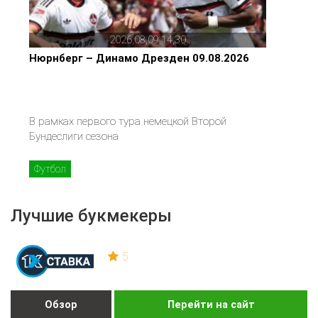
2026,08,09,14,30
Нюрнберг – Динамо Дрезден 09.08.2026
В рамках первого тура немецкой Второй
Бундеслиги сезона
Футбол
Лучшие букмекеры
5
Обзор
Перейти на сайт