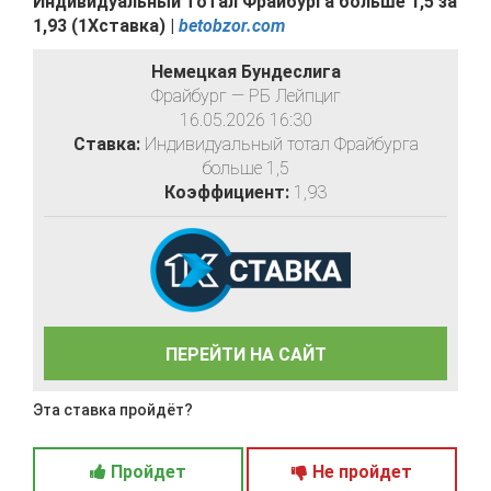
Индивидуальный тотал Фрайбурга больше 1,5 за
1,93 (1Хставка) |
betobzor.com
Немецкая Бундеслига
Фрайбург — РБ Лейпциг
16.05.2026 16:30
Ставка:
Индивидуальный тотал Фрайбурга
больше 1,5
Коэффициент:
1,93
ПЕРЕЙТИ НА САЙТ
Эта ставка пройдёт?
Пройдет
Не пройдет