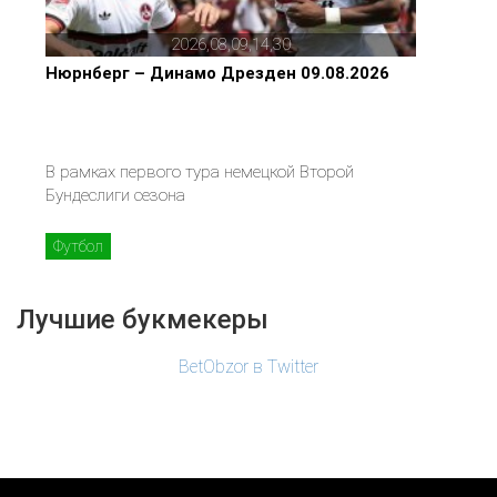
2026,08,09,14,30
Нюрнберг – Динамо Дрезден 09.08.2026
В рамках первого тура немецкой Второй
Бундеслиги сезона
Футбол
Лучшие букмекеры
BetObzor в Twitter