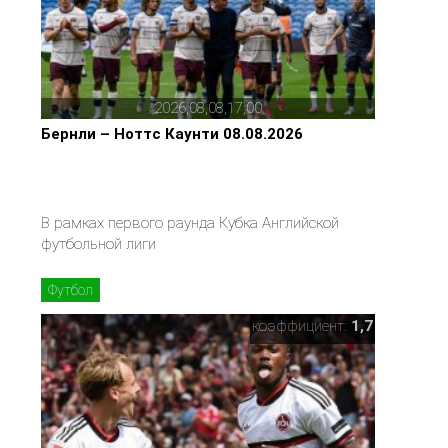
2026,08,08,17,00
Бернли – Ноттс Каунти 08.08.2026
В рамках первого раунда Кубка Английской
футбольной лиги
Футбол
коэффициент:
1,7