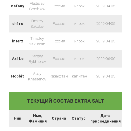
Vladislav
nafany
Россия
игрок
2019-04-05
Gorshkov
Dmitry
sh1ro
Россия
игрок
2019-04-05
Sokolov
Timofey
interz
Россия
игрок
2019-04-05
Yakushin
Sergey
Ax1Le
Россия
игрок
2019-06-06
Rykhtorov
Abay
Hobbit
Казахстан
капитан
2019-04-05
Khassenov
ТЕКУЩИЙ СОСТАВ EXTRA SALT
Имя,
Дата
Ник
Страна
Статус
Фамилия
присоединения