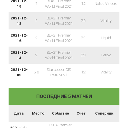
2021-12-
BLAST Premier
2
1:2
Natus Vincere
19
World Final 2021
2021-12-
BLAST Premier
2
2:0
Vitality
18
World Final 2021
2021-12-
BLAST Premier
2
2:1
Liquid
16
World Final 2021
2021-12-
BLAST Premier
2
2:0
Heroic
14
World Final 2021
2021-12-
StarLadder CIS
5-6
1:2
Vitality
05
RMR 2021
ПОСЛЕДНИЕ 5 МАТЧЕЙ
Дата
Место
Событие
Счет
Соперник
ESEA Premier
2021-12-