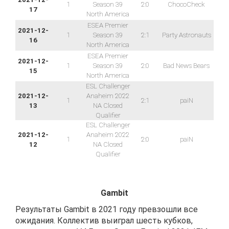
1
Season 39
2:0
ChocoCheck
17
North America
ESEA Premier
2021-12-
1
Season 39
2:1
Party Astronauts
16
North America
ESEA Premier
2021-12-
1
Season 39
2:0
Bad News Bears
15
North America
ESL Challenger
2021-12-
Anaheim 2022
1
2:1
paiN
13
NA Closed
Qualifier
ESL Challenger
2021-12-
Anaheim 2022
1
2:0
paiN
12
NA Closed
Qualifier
Gambit
Результаты Gambit в 2021 году превзошли все
ожидания. Коллектив выиграл шесть кубков,