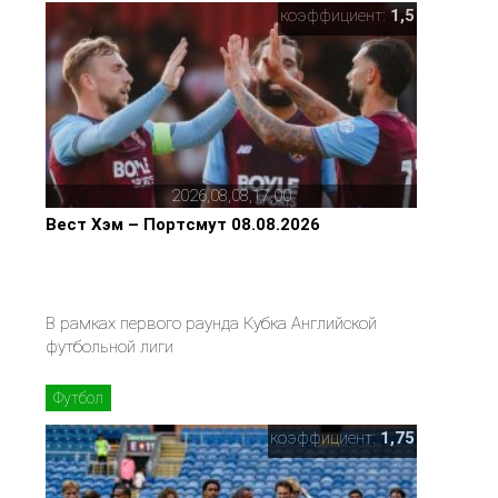
коэффициент:
1,5
2026,08,08,17,00
Вест Хэм – Портсмут 08.08.2026
В рамках первого раунда Кубка Английской
футбольной лиги
Футбол
коэффициент:
1,75