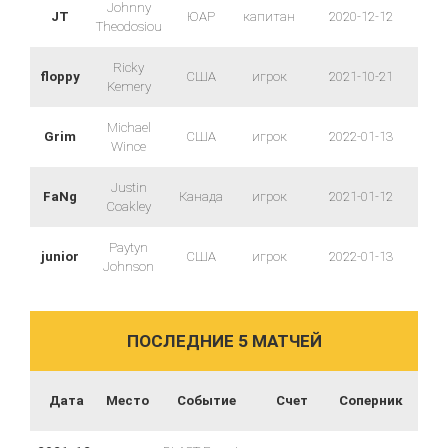
Johnny
JT
ЮАР
капитан
2020-12-12
Theodosiou
Ricky
floppy
США
игрок
2021-10-21
Kemery
Michael
Grim
США
игрок
2022-01-13
Wince
Justin
FaNg
Канада
игрок
2021-01-12
Coakley
Paytyn
junior
США
игрок
2022-01-13
Johnson
ПОСЛЕДНИЕ 5 МАТЧЕЙ
Дата
Место
Событие
Счет
Соперник