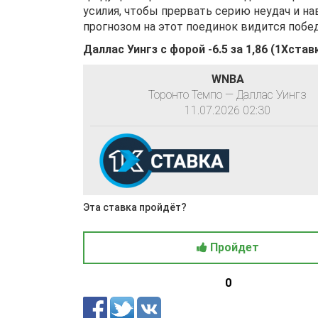
усилия, чтобы прервать серию неудач и н
прогнозом на этот поединок видится побе
Даллас Уингз с форой -6.5 за
1,86
(
1Хставк
WNBA
Торонто Темпо — Даллас Уингз
11.07.2026 02:30
Эта ставка пройдёт?
Пройдет
0