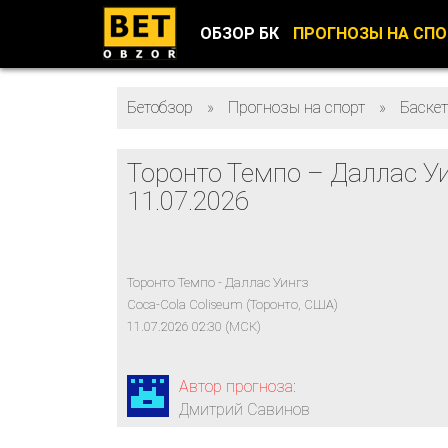
ОБЗОР БК
ПРОГНОЗЫ НА СП
Бетобзор
»
Прогнозы на спорт
»
Баске
Торонто Темпо – Даллас У
11.07.2026
Торонто Темпо - Даллас Уингз
Coca-Cola Coliseum (Торонто, США)
11.07.2026 02:30 (МСК)
Автор прогноза:
Дмитрий Савинов