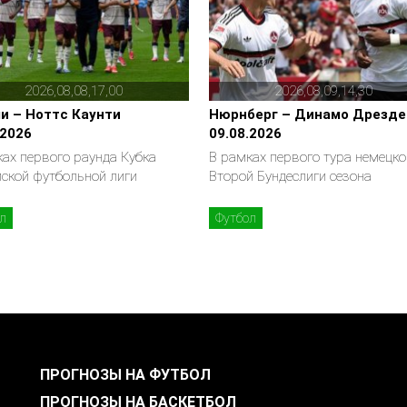
2026,08,08,17,00
2026,08,09,14,30
и – Ноттс Каунти
Нюрнберг – Динамо Дрезде
.2026
09.08.2026
ах первого раунда Кубка
В рамках первого тура немецко
йской футбольной лиги
Второй Бундеслиги сезона
л
Футбол
ПРОГНОЗЫ НА ФУТБОЛ
ПРОГНОЗЫ НА БАСКЕТБОЛ