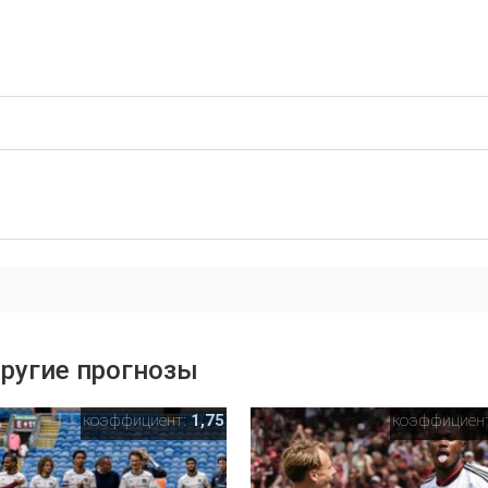
ругие прогнозы
коэффициент:
1,75
коэффициен