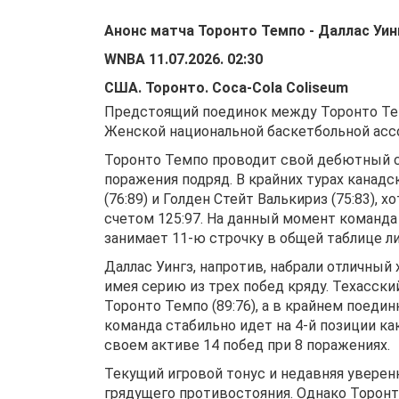
Анонс матча
Торонто Темпо
-
Даллас Уин
WNBA
11.07.2026
.
02:30
США
.
Торонто
.
Coca-Cola Coliseum
Предстоящий поединок между Торонто Темп
Женской национальной баскетбольной асс
Торонто Темпо проводит свой дебютный се
поражения подряд. В крайних турах канадс
(76:89) и Голден Стейт Валькириз (75:83),
счетом 125:97. На данный момент команда
занимает 11-ю строчку в общей таблице ли
Даллас Уингз, напротив, набрали отличный 
имея серию из трех побед кряду. Техасский
Торонто Темпо (89:76), а в крайнем поеди
команда стабильно идет на 4-й позиции ка
своем активе 14 побед при 8 поражениях.
Текущий игровой тонус и недавняя уверен
грядущего противостояния. Однако Торон