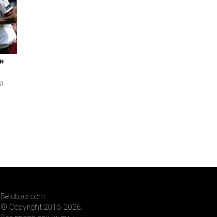
н
й
Betobzor.com
© Copyright 2015-2026.