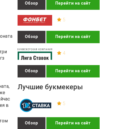
Обзор
Перейти на сайт
5
ионата
Обзор
Перейти на сайт
три
4
гз
Обзор
Перейти на сайт
Лучшие букмекеры
ната,
 же
ейчас
5
ея в
итом
Обзор
Перейти на сайт