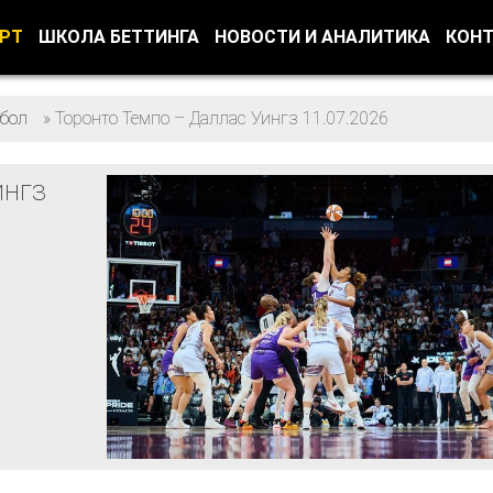
ОРТ
ШКОЛА БЕТТИНГА
НОВОСТИ И АНАЛИТИКА
КОН
тбол
»
Торонто Темпо – Даллас Уингз 11.07.2026
ингз