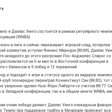
гз
о и Даллас Уингз состоится в рамках регулярного чемп
оциации (WNBA).
зон в лиге и сейчас переживает игровой спад, потерпев 
кий коллектив уступил Финикс Меркури (80:89), Даллас Уин
 хотя незадолго до этого разгромил Лос-Анджелес Спаркс со
 располагается на 5-м месте в Восточной конференции и
ги с балансом в 9 побед и 12 поражений.
ход и подходят к игре в статусе одного из лидеров чемпио
 клуб поочередно переиграл Коннектикут Сан (86:83), тот
нке уверенно одолел Нью-Йорк Либерти со счетом 88:77. С
к в Западной конференции, так и в общем зачете WNBA, им
ная очная победа делают Даллас Уингз очевидным фавор
то Темпо при поддержке трибун в Монреале приложит все