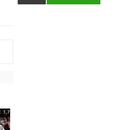
т:
1,7