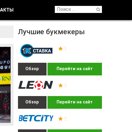
ТАКТЫ
Лучшие букмекеры
5
Обзор
Перейти на сайт
5
Обзор
Перейти на сайт
5