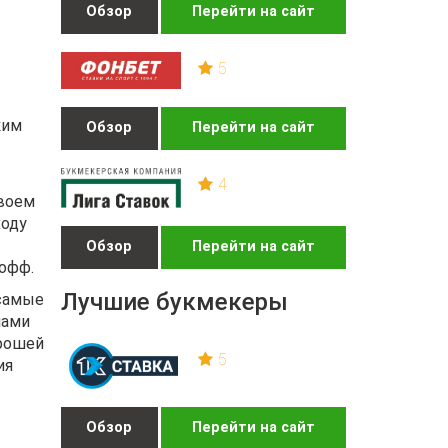
Обзор
Перейти на сайт
5
ким
Обзор
Перейти на сайт
4
своем
ходу
Обзор
Перейти на сайт
-офф.
Лучшие букмекеры
 самые
чами
орошей
5
ия
Обзор
Перейти на сайт