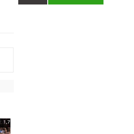
т:
1,7